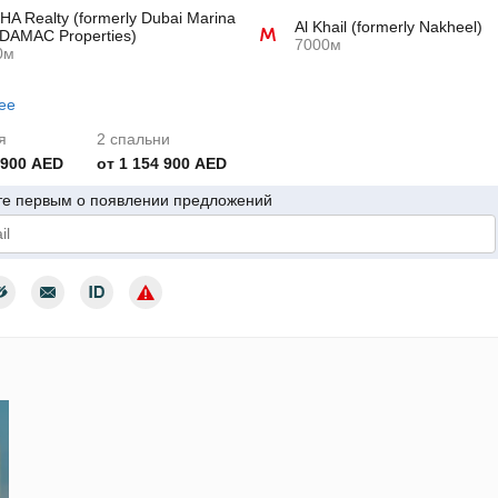
A Realty (formerly Dubai Marina
Al Khail (formerly Nakheel)
DAMAC Properties)
7000м
0м
ее
я
2 спальни
 900 AED
от 1 154 900 AED
те первым о появлении предложений
дтверждаю согласие с условиями использования персональных да