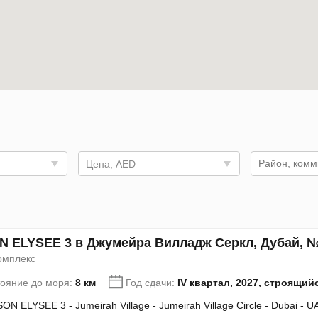
Цена, AED
N ELYSEE 3 в Джумейра Вилладж Серкл, Дубай, №
омплекс
тояние до моря:
8 км
Год сдачи:
IV квартал, 2027, строящий
ON ELYSEE 3 - Jumeirah Village - Jumeirah Village Circle - Dubai - U