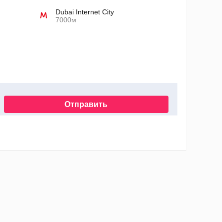
Dubai Internet City
7000м
Отправить
нных