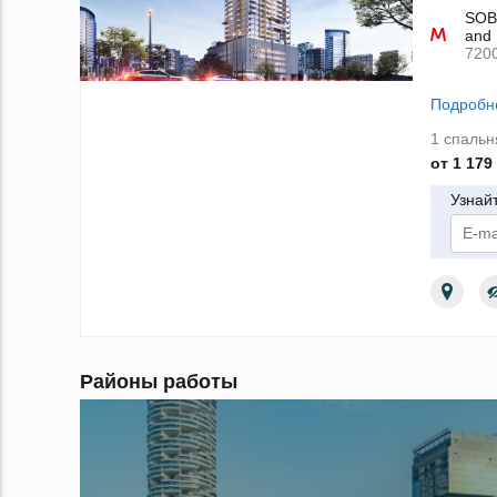
SOBH
and 
720
Подробн
1 спальн
от 1 179
Узнай
По
Районы работы