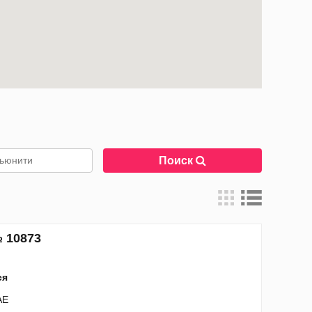
Поиск
 10873
ся
AE