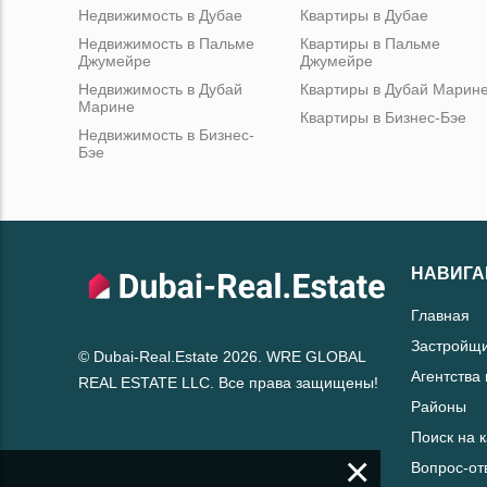
Недвижимость в Дубае
Квартиры в Дубае
Недвижимость в Пальме
Квартиры в Пальме
Джумейре
Джумейре
Недвижимость в Дубай
Квартиры в Дубай Марин
Марине
Квартиры в Бизнес-Бэе
Недвижимость в Бизнес-
Бэе
НАВИГА
Главная
Застройщ
© Dubai-Real.Estate 2026. WRE GLOBAL
Агентства
REAL ESTATE LLC. Все права защищены!
Районы
Поиск на 
×
Вопрос-от