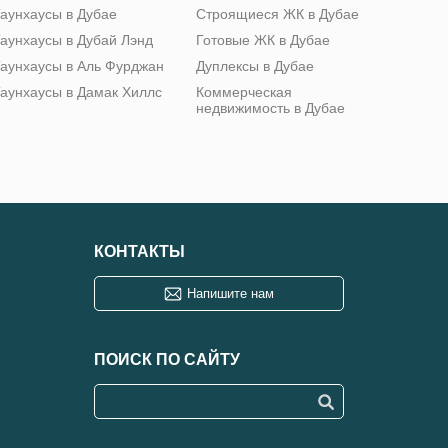
аунхаусы в Дубае
Строящиеся ЖК в Дубае
аунхаусы в Дубай Лэнд
Готовые ЖК в Дубае
аунхаусы в Аль Фурджан
Дуплексы в Дубае
аунхаусы в Дамак Хиллс
Коммерческая
недвижимость в Дубае
КОНТАКТЫ
Напишите нам
ПОИСК ПО САЙТУ