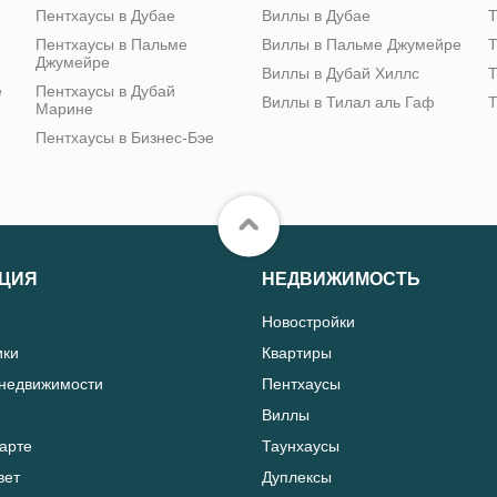
Пентхаусы в Дубае
Виллы в Дубае
Т
Пентхаусы в Пальме
Виллы в Пальме Джумейре
Т
Джумейре
Виллы в Дубай Хиллс
Т
е
Пентхаусы в Дубай
Виллы в Тилал аль Гаф
Т
Марине
Пентхаусы в Бизнес-Бэе
ЦИЯ
НЕДВИЖИМОСТЬ
Новостройки
ики
Квартиры
 недвижимости
Пентхаусы
Виллы
карте
Таунхаусы
вет
Дуплексы