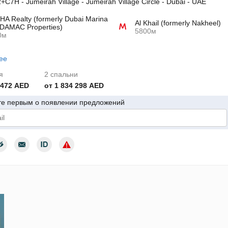
+C7H - Jumeirah Village - Jumeirah Village Circle - Dubai - UAE
A Realty (formerly Dubai Marina
Al Khail (formerly Nakheel)
DAMAC Properties)
5800м
0м
ее
я
2 спальни
 472 AED
от 1 834 298 AED
те первым о появлении предложений
дтверждаю согласие с условиями использования персональных да