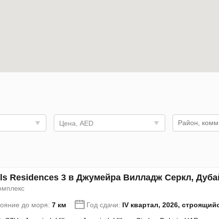
Цена, AED
lls Residences 3 в Джумейра Вилладж Серкл, Дуба
омплекс
тояние до моря:
7 км
Год сдачи:
IV квартал, 2026, строящий