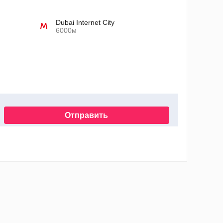
Dubai Internet City
6000м
Отправить
нных