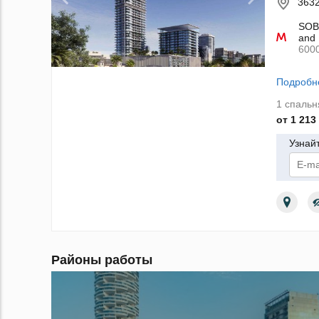
3632
SOBH
and 
600
Подробн
1 спальн
от 1 213
Узнай
По
Районы работы