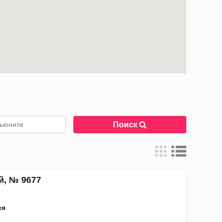
Поиск
й, № 9677
ся