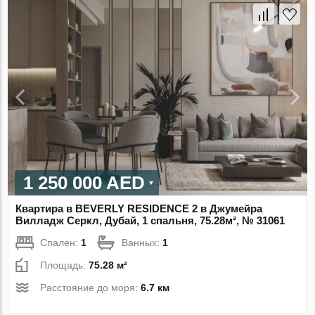
1 250 000 AED
Квартира в BEVERLY RESIDENCE 2 в Джумейра
Вилладж Серкл, Дубай, 1 спальня, 75.28м², № 31061
Спален:
1
Ванных:
1
Площадь:
75.28 м²
Расстояние до моря:
6.7 км