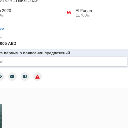
+52H - Dubai - UAE
o 2020
Al Furjan
0м
11700м
ее
и
 005 AED
те первым о появлении предложений
дтверждаю согласие с условиями использования персональных да