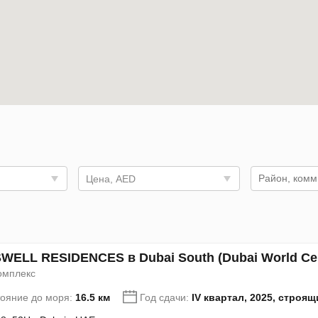
Цена, AED
ELL RESIDENCES в Dubai South (Dubai World Cent
омплекс
тояние до моря:
16.5 км
Год сдачи:
IV квартал, 2025, строя