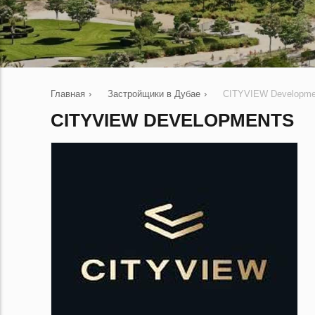
Главная
›
Застройщики в Дубае
›
CITYVIEW Developme
CITYVIEW DEVELOPMENTS