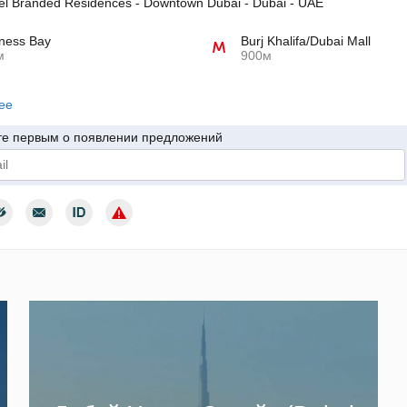
tel Branded Residences - Downtown Dubai - Dubai - UAE
ness Bay
Burj Khalifa/Dubai Mall
м
900м
ее
те первым о появлении предложений
дтверждаю согласие с условиями использования персональных да