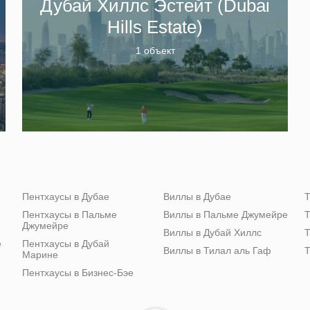
Дубай Хиллс Эстейт (Dubai
Hills Estate)
1 объект
Пентхаусы в Дубае
Виллы в Дубае
Т
Пентхаусы в Пальме
Виллы в Пальме Джумейре
Т
Джумейре
Виллы в Дубай Хиллс
Т
е
Пентхаусы в Дубай
Виллы в Тилал аль Гаф
Т
Марине
Пентхаусы в Бизнес-Бэе