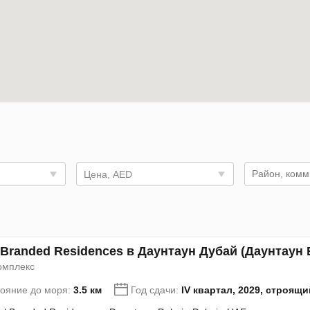
Цена, AED
l Branded Residences в Даунтаун Дубай (Даунтаун
омплекс
тояние до моря:
3.5 км
Год сдачи:
IV квартал, 2029, строящ