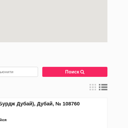
Поиск
 Бурдж Дубай), Дубай, № 108760
ийся