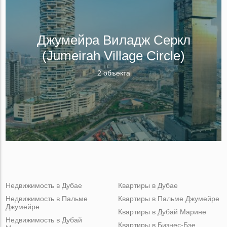
Джумейра Виладж Серкл
(Jumeirah Village Circle)
2 объекта
Недвижимость в Дубае
Квартиры в Дубае
Недвижимость в Пальме
Квартиры в Пальме Джумейре
Джумейре
Квартиры в Дубай Марине
Недвижимость в Дубай
Квартиры в Бизнес-Бэе