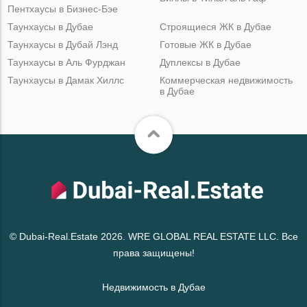
Пентхаусы в Бизнес-Бэе
Таунхаусы в Дубае
Строящиеся ЖК в Дубае
Таунхаусы в Дубай Лэнд
Готовые ЖК в Дубае
Таунхаусы в Аль Фурджан
Дуплексы в Дубае
Таунхаусы в Дамак Хиллс
Коммерческая недвижимость
в Дубае
© Dubai-Real.Estate 2026. WRE GLOBAL REAL ESTATE LLC. Все
права защищены!
Недвижимость в Дубае