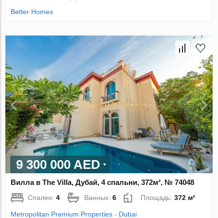
Better Homes
9 300 000 AED
Вилла в The Villa, Дубай, 4 спальни, 372м², № 74048
Спален:
4
Ванных:
6
Площадь:
372 м²
Metropolitan Premium Properties - Dubai