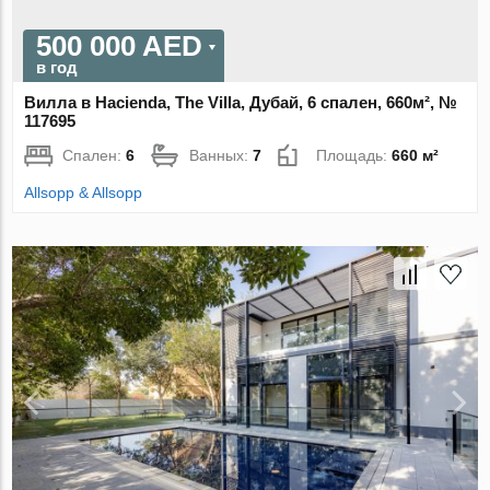
500 000 AED
в год
Вилла в Hacienda, The Villa, Дубай, 6 спален, 660м², №
117695
Спален:
6
Ванных:
7
Площадь:
660 м²
Allsopp & Allsopp