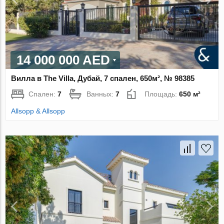
14 000 000 AED
Вилла в The Villa, Дубай, 7 спален, 650м², № 98385
Спален:
7
Ванных:
7
Площадь:
650 м²
Allsopp & Allsopp