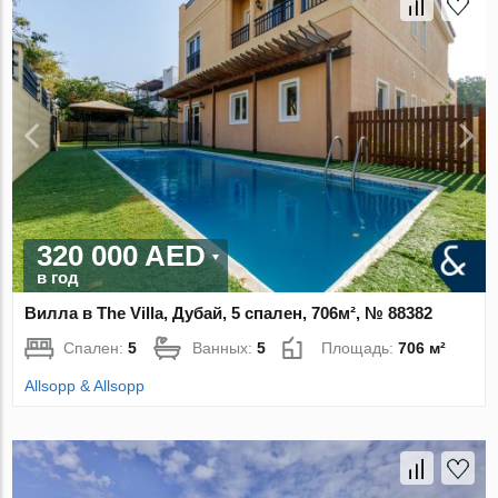
320 000 AED
в год
Вилла в The Villa, Дубай, 5 спален, 706м², № 88382
Спален:
5
Ванных:
5
Площадь:
706 м²
Allsopp & Allsopp