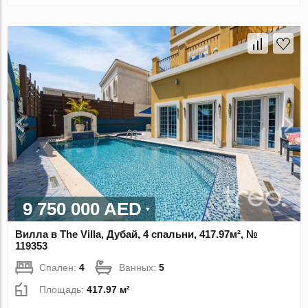
9 750 000 AED
Вилла в The Villa, Дубай, 4 спальни, 417.97м², №
119353
Спален:
4
Ванных:
5
Площадь:
417.97 м²