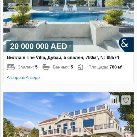
20 000 000 AED
Вилла в The Villa, Дубай, 5 спален, 780м², № 88574
Спален:
5
Ванных:
5
Площадь:
780 м²
Allsopp & Allsopp