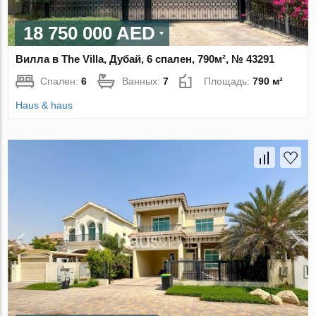
18 750 000 AED
Вилла в The Villa, Дубай, 6 спален, 790м², № 43291
Спален:
6
Ванных:
7
Площадь:
790 м²
Haus & haus