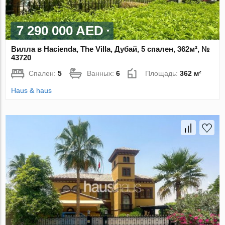
7 290 000 AED
Вилла в Hacienda, The Villa, Дубай, 5 спален, 362м², №
43720
Спален:
5
Ванных:
6
Площадь:
362 м²
Haus & haus