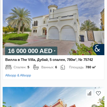
16 000 000 AED
Вилла в The Villa, Дубай, 5 спален, 780м², № 75742
Спален:
5
Ванных:
6
Площадь:
780 м²
Allsopp & Allsopp