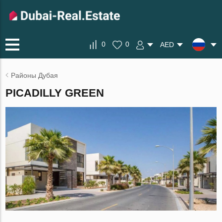
0
0
AED
Районы Дубая
PICADILLY GREEN