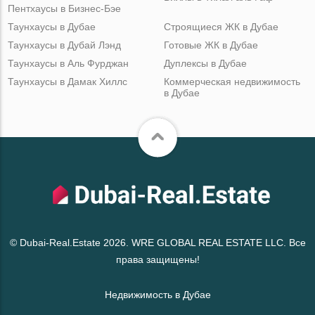
Пентхаусы в Бизнес-Бэе
Таунхаусы в Дубае
Строящиеся ЖК в Дубае
Таунхаусы в Дубай Лэнд
Готовые ЖК в Дубае
Таунхаусы в Аль Фурджан
Дуплексы в Дубае
Таунхаусы в Дамак Хиллс
Коммерческая недвижимость
в Дубае
© Dubai-Real.Estate 2026. WRE GLOBAL REAL ESTATE LLC. Все
права защищены!
Недвижимость в Дубае