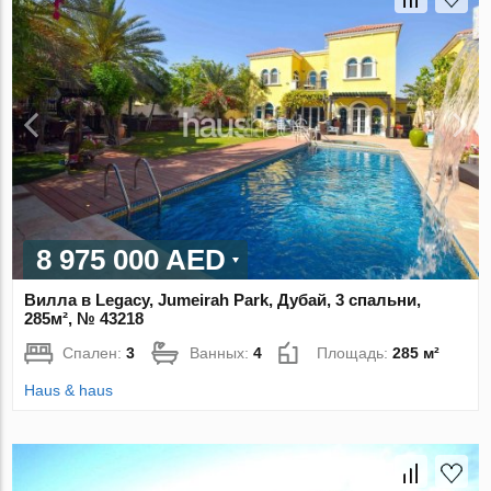
8 975 000 AED
Вилла в Legacy, Jumeirah Park, Дубай, 3 спальни,
285м², № 43218
Спален:
3
Ванных:
4
Площадь:
285 м²
Haus & haus