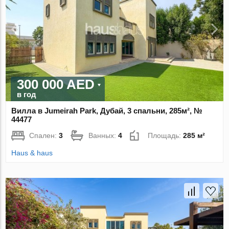
300 000 AED
в год
Вилла в Jumeirah Park, Дубай, 3 спальни, 285м², №
44477
Спален:
3
Ванных:
4
Площадь:
285 м²
Haus & haus