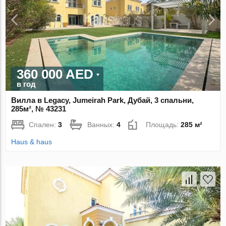
360 000 AED
в год
Вилла в Legacy, Jumeirah Park, Дубай, 3 спальни,
285м², № 43231
Спален:
3
Ванных:
4
Площадь:
285 м²
Haus & haus