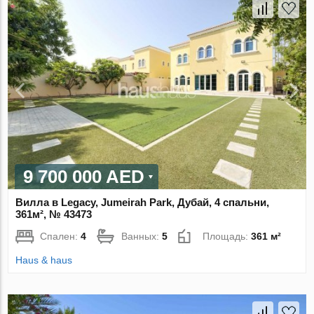
9 700 000 AED
Вилла в Legacy, Jumeirah Park, Дубай, 4 спальни,
361м², № 43473
Спален:
4
Ванных:
5
Площадь:
361 м²
Haus & haus