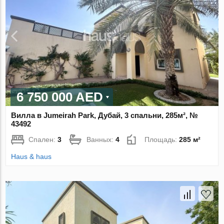
6 750 000 AED
Вилла в Jumeirah Park, Дубай, 3 спальни, 285м², №
43492
Спален:
3
Ванных:
4
Площадь:
285 м²
Haus & haus