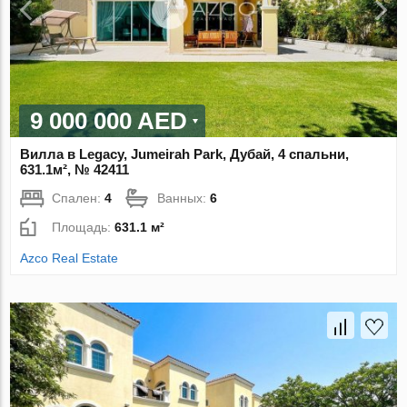
9 000 000 AED
Вилла в Legacy, Jumeirah Park, Дубай, 4 спальни,
631.1м², № 42411
Спален:
4
Ванных:
6
Площадь:
631.1 м²
Azco Real Estate