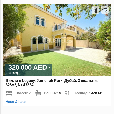
320 000 AED
в год
Вилла в Legacy, Jumeirah Park, Дубай, 3 спальни,
328м², № 43234
Спален:
3
Ванных:
4
Площадь:
328 м²
Haus & haus