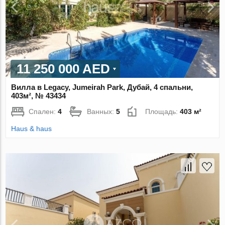
11 250 000 AED
Вилла в Legacy, Jumeirah Park, Дубай, 4 спальни,
403м², № 43434
Спален:
4
Ванных:
5
Площадь:
403 м²
Haus & haus