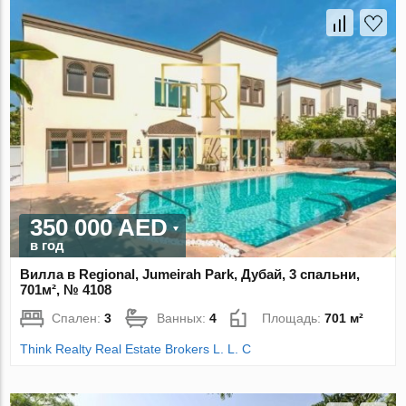
350 000 AED
в год
Вилла в Regional, Jumeirah Park, Дубай, 3 спальни,
701м², № 4108
Спален:
3
Ванных:
4
Площадь:
701 м²
Think Realty Real Estate Brokers L. L. C