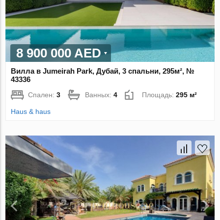
8 900 000 AED
Вилла в Jumeirah Park, Дубай, 3 спальни, 295м², №
43336
Спален:
3
Ванных:
4
Площадь:
295 м²
Haus & haus