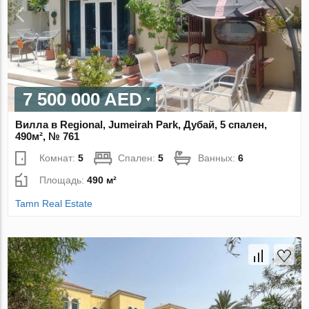
7 500 000 AED
Вилла в Regional, Jumeirah Park, Дубай, 5 спален,
490м², № 761
Комнат:
5
Спален:
5
Ванных:
6
Площадь:
490 м²
Tamn Real Estate