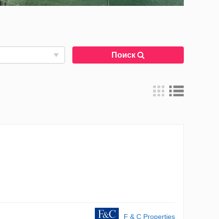
Поиск
F & C Properties