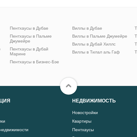
Пентхаусы в Дубае
Виллы в Дубае
Т
Пентхаусы в Пальме
Виллы в Пальме Джумейре
Т
Джумейре
Виллы в Дубай Хиллс
Т
е
Пентхаусы в Дубай
Виллы в Тилал аль Гаф
Т
Марине
Пентхаусы в Бизнес-Бэе
ЦИЯ
НЕДВИЖИМОСТЬ
Новостройки
ики
Квартиры
 недвижимости
Пентхаусы