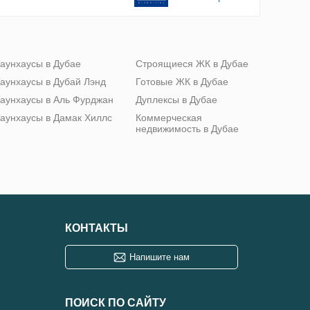
аунхаусы в Дубае
Строящиеся ЖК в Дубае
аунхаусы в Дубай Лэнд
Готовые ЖК в Дубае
аунхаусы в Аль Фурджан
Дуплексы в Дубае
аунхаусы в Дамак Хиллс
Коммерческая
недвижимость в Дубае
КОНТАКТЫ
Напишите нам
ПОИСК ПО САЙТУ