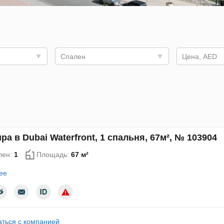
Спален
Цена, AED
ра в Dubai Waterfront, 1 спальня, 67м², № 103904
лен:
1
Площадь:
67 м²
ее
аться с компанией