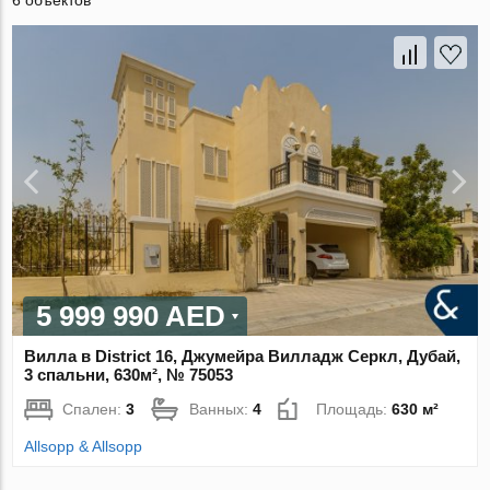
6 объектов
5 999 990 AED
Вилла в District 16, Джумейра Вилладж Серкл, Дубай,
3 спальни, 630м², № 75053
Спален:
3
Ванных:
4
Площадь:
630 м²
Allsopp & Allsopp