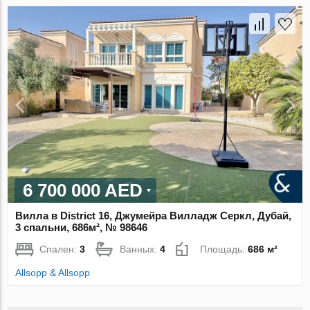
6 700 000 AED
Вилла в District 16, Джумейра Вилладж Серкл, Дубай,
3 спальни, 686м², № 98646
Спален:
3
Ванных:
4
Площадь:
686 м²
Allsopp & Allsopp