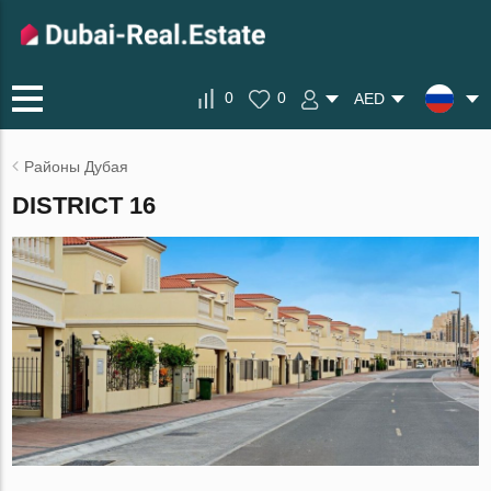
0
0
AED
Районы Дубая
DISTRICT 16