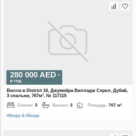
280 000 AED
в год
Вилла в District 16, Джумейра Вилладж Серкл, Дубай,
3 спальни, 767м², № 117115
Спален:
3
Ванных:
3
Площадь:
767 м²
Allsopp & Allsopp