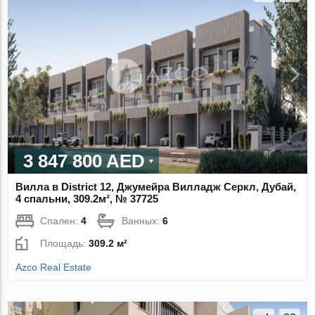
3 847 800 AED
Вилла в District 12, Джумейра Вилладж Серкл, Дубай,
4 спальни, 309.2м², № 37725
Спален:
4
Ванных:
6
Площадь:
309.2 м²
Azco Real Estate