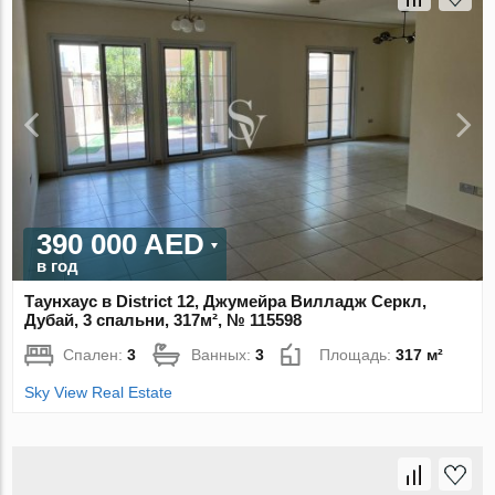
390 000 AED
в год
Таунхаус в District 12, Джумейра Вилладж Серкл,
Дубай, 3 спальни, 317м², № 115598
Спален:
3
Ванных:
3
Площадь:
317 м²
Sky View Real Estate