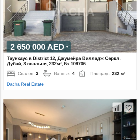
2 650 000 AED
Таунхаус в District 12, Джумейра Вилладж Серкл,
Дубай, 3 спальни, 232м², № 109706
Спален:
3
Ванных:
4
Площадь:
232 м²
Dacha Real Estate