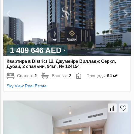
1 409 646 AED
Квартира в District 12, Джумейра Вилладж Серкл,
Дубай, 2 спальни, 94м², № 124154
Спален:
2
Ванных:
2
Площадь:
94 м²
Sky View Real Estate