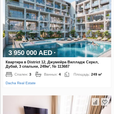
3 950 000 AED
Квартира в District 12, Джумейра Вилладж Серкл,
Дубай, 3 спальни, 249м², № 113687
Спален:
3
Ванных:
4
Площадь:
249 м²
Dacha Real Estate