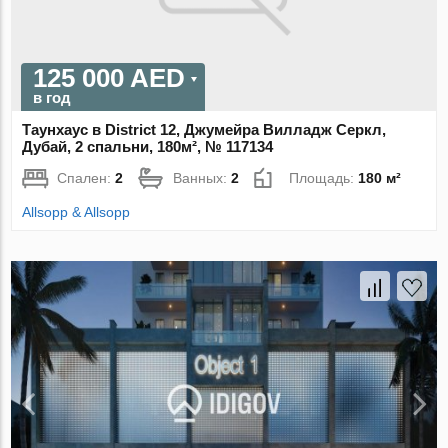
125 000 AED
в год
Таунхаус в District 12, Джумейра Вилладж Серкл,
Дубай, 2 спальни, 180м², № 117134
Спален:
2
Ванных:
2
Площадь:
180 м²
Allsopp & Allsopp