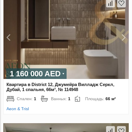
1 160 000 AED
Квартира в District 12, Джумейра Вилладж Серкл,
Дубай, 1 спальня, 66м², № 114948
Спален:
1
Ванных:
1
Площадь:
66 м²
Aeon & Trisl