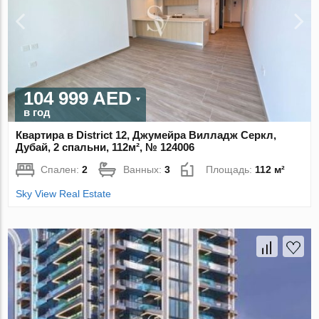
104 999 AED
в год
Квартира в District 12, Джумейра Вилладж Серкл,
Дубай, 2 спальни, 112м², № 124006
Спален:
2
Ванных:
3
Площадь:
112 м²
Sky View Real Estate