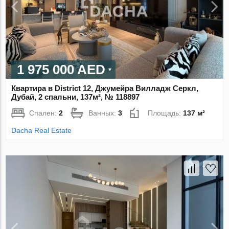
1 975 000 AED
Квартира в District 12, Джумейра Вилладж Серкл,
Дубай, 2 спальни, 137м², № 118897
Спален:
2
Ванных:
3
Площадь:
137 м²
Dacha Real Estate