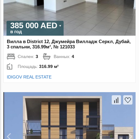
385 000 AED
в год
Вилла в District 12, Джумейра Вилладж Серкл, Дубай,
3 спальни, 316.99м², № 121033
Спален:
3
Ванных:
4
Площадь:
316.99 м²
IDIGOV REAL ESTATE