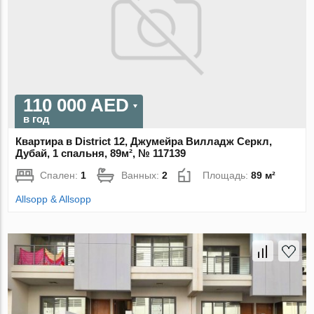
110 000 AED
в год
Квартира в District 12, Джумейра Вилладж Серкл,
Дубай, 1 спальня, 89м², № 117139
Спален:
1
Ванных:
2
Площадь:
89 м²
Allsopp & Allsopp