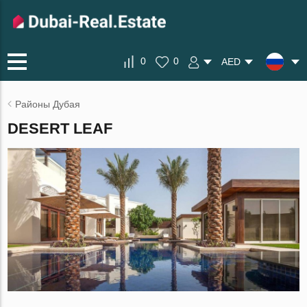
0
0
AED
Районы Дубая
DESERT LEAF