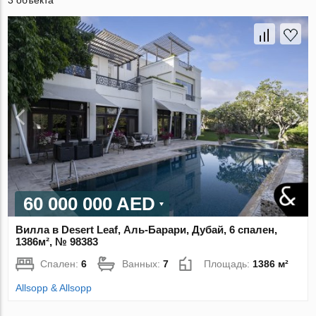
3 объекта
60 000 000 AED
Вилла в Desert Leaf, Аль-Барари, Дубай, 6 спален,
1386м², № 98383
Спален:
6
Ванных:
7
Площадь:
1386 м²
Allsopp & Allsopp