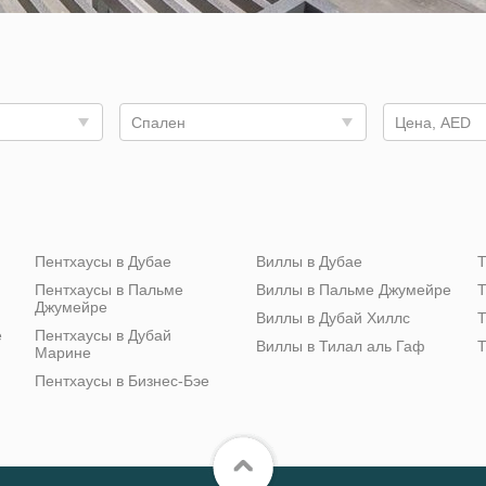
Спален
Цена, AED
Пентхаусы в Дубае
Виллы в Дубае
Т
Пентхаусы в Пальме
Виллы в Пальме Джумейре
Т
Джумейре
Виллы в Дубай Хиллс
Т
е
Пентхаусы в Дубай
Виллы в Тилал аль Гаф
Т
Марине
Пентхаусы в Бизнес-Бэе