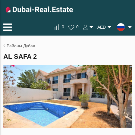
0
0
AED
Районы Дубая
AL SAFA 2