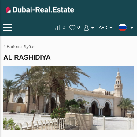
0
0
AED
Районы Дубая
AL RASHIDIYA