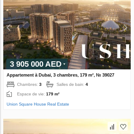
3 905 000 AED
Appartement à Dubai, 3 chambres, 179 m², № 39027
Chambres:
3
Salles de bain:
4
Espace de vie:
179 m²
Union Square House Real Estate