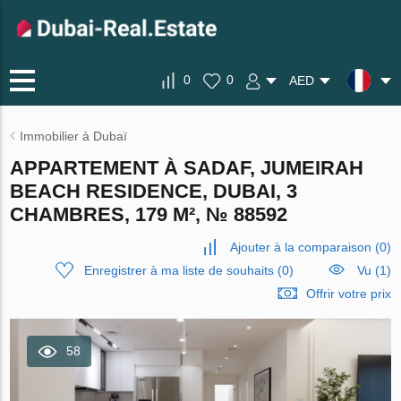
0
0
AED
Immobilier à Dubaï
APPARTEMENT À SADAF, JUMEIRAH
BEACH RESIDENCE, DUBAI, 3
CHAMBRES, 179 M², № 88592
Ajouter à la comparaison
(
0
)
Enregistrer à ma liste de souhaits
(
0
)
Vu (1)
Offrir votre prix
58