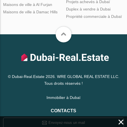
Projets achevés à Dubaï
Maisons de ville à Al Furjan
Duplex à vendre à Dubai
Maisons de ville à Damac Hills
Propriété commerciale à Dubaï
© Dubai-Real.Estate 2026. WRE GLOBAL REAL ESTATE LLC.
Tous droits réservés !
Immobilier à Dubaï
CONTACTS
×
Envoyez-nous un mail