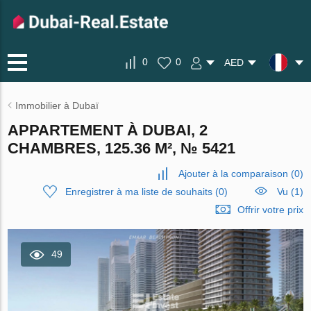
0
0
AED
Immobilier à Dubaï
APPARTEMENT À DUBAI, 2
CHAMBRES, 125.36 M², № 5421
Ajouter à la comparaison
(
0
)
Enregistrer à ma liste de souhaits
(
0
)
Vu (1)
Offrir votre prix
49