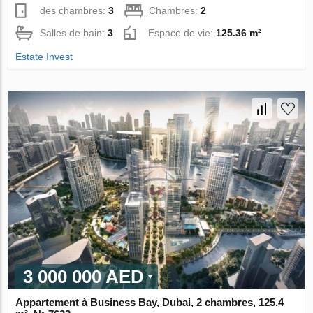
des chambres:
3
Chambres:
2
Salles de bain:
3
Espace de vie:
125.36 m²
Estate Invest
3 000 000 AED
Appartement à Business Bay, Dubai, 2 chambres, 125.4