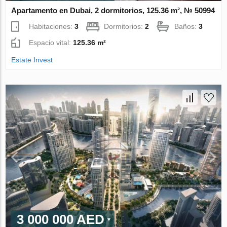
Apartamento en Dubai, 2 dormitorios, 125.36 m², № 50994
Habitaciones:
3
Dormitorios:
2
Baños:
3
Espacio vital:
125.36 m²
Estate Invest
3 000 000 AED