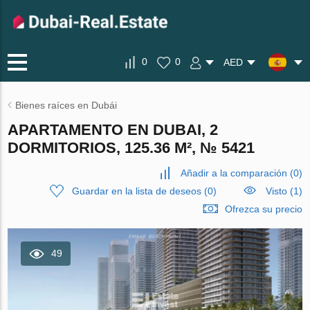
0
0
AED
Bienes raíces en Dubái
APARTAMENTO EN DUBAI, 2
DORMITORIOS, 125.36 M², № 5421
Añadir a la comparación
(
0
)
Guardar en la lista de deseos
(
0
)
Visto (1)
Ofrezca su precio
49