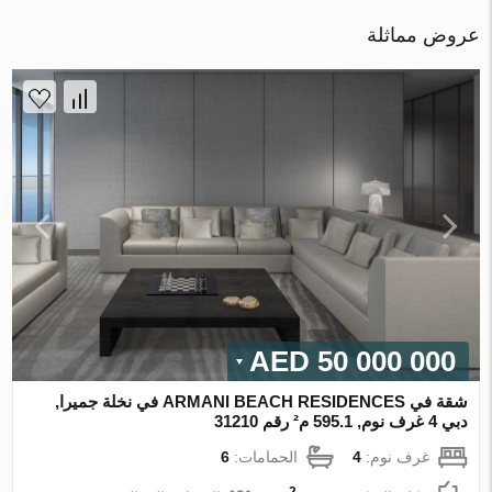
عروض مماثلة
50 000 000 AED
شقة في ARMANI BEACH RESIDENCES في نخلة جميرا,
دبي 4 غرف نوم, 595.1 م² رقم 31210
غرف نوم:
4
الحمامات:
6
2