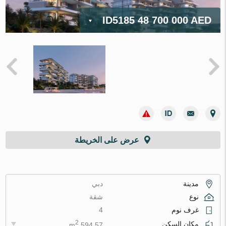
ID5185
48 700 000 AED
عرض على الخريطة
مدينة
دبي
نوع
شقة
غرف نوم
4
2
مكان السكن
594.57 m