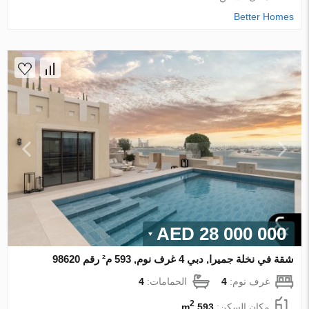
Better Homes
28 000 000 AED
شقة في نخلة جميرا, دبي 4 غرف نوم, 593 م² رقم 98620
غرف نوم:
4
الحمامات:
4
2
مكان السكن:
593 m