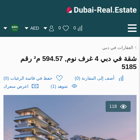
0
0
AED
العقارات في دبي
شقة في دبي 4 غرف نوم, 594.57 م² رقم
5185
أضف إلى المقارنة
(
0
)
حفظ في قائمة الرغبات
(
0
)
شوهد (1)
اعرض سعرك
118