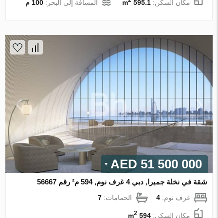
مكان السكن:
595.1 m
المسافة إلى البحر:
100 م
51 500 000 AED
شقة في نخلة جميرا, دبي 4 غرف نوم, 594 م² رقم 56667
غرف نوم:
4
الحمامات:
7
2
مكان السكن:
594 m