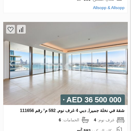
Allsopp & Allsopp
36 500 000 AED
شقة في نخلة جميرا, دبي 4 غرف نوم, 592 م² رقم 111656
غرف نوم:
4
الحمامات:
6
2
مكان السكن:
592 m