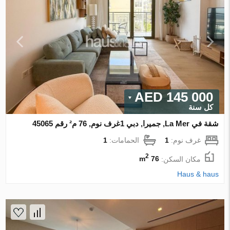
145 000 AED
كل سنة
شقة في La Mer, جميرا, دبي 1غرف نوم, 76 م² رقم 45065
غرف نوم:
1
الحمامات:
1
2
مكان السكن:
76 m
Haus & haus