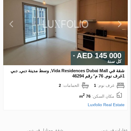
145 000 AED
كل سنة
شقة في Vida Residences Dubai Mall, وسط مدينة دبي, دبي
1غرف نوم, 76 م² رقم 46294
غرف نوم:
1
الحمامات:
2
2
مكان السكن:
76 m
Luxfolio Real Estate
عقارات في دبي
شقق ومنازل في دبي