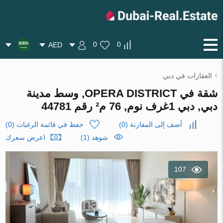
0
0
AED
العقارات في دبي
شقة في OPERA DISTRICT, وسط مدينة
دبي, دبي 1غرف نوم, 76 م² رقم 44781
أضف إلى المقارنة
(
0
)
حفظ في قائمة الرغبات
(
0
)
شوهد (1)
اعرض سعرك
107