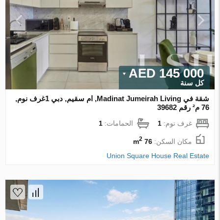
145 000 AED
كل سنة
شقة في Madinat Jumeirah Living, ام سقيم, دبي 1غرف نوم,
76 م² رقم 39682
غرف نوم:
1
الحمامات:
1
2
مكان السكن:
76 m
Union Square House Real Estate