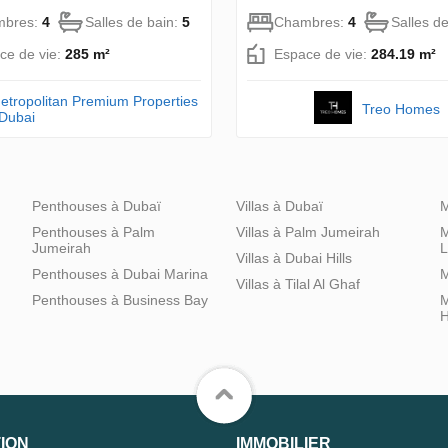
mbres:
4
Salles de bain:
5
Chambres:
4
Salles d
ce de vie:
285 m²
Espace de vie:
284.19 m²
etropolitan Premium Properties
Treo Homes
 Dubai
Penthouses à Dubaï
Villas à Dubaï
M
Penthouses à Palm
Villas à Palm Jumeirah
M
Jumeirah
L
Villas à Dubai Hills
Penthouses à Dubai Marina
M
Villas à Tilal Al Ghaf
Penthouses à Business Bay
M
H
ION
IMMOBILIER