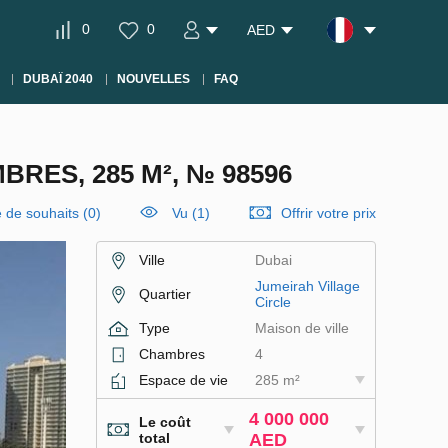
0
0
AED
DUBAÏ 2040
NOUVELLES
FAQ
BRES, 285 M², № 98596
e de souhaits
(
0
)
Vu (1)
Offrir votre prix
Ville
Dubai
Jumeirah Village
Quartier
Circle
Type
Maison de ville
Chambres
4
Espace de vie
285 m²
4 000 000
Le coût
total
AED