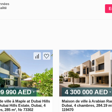
onnées
alité
E
99 990 AED
4 300 000 AED
e ville à Maple at Dubai Hills
Maison de ville à Arabian Ra
Dubai Hills Estate, Dubai, 4
Dubai, 4 chambres, 284.19 m
s, 285 m², № 73302
119470