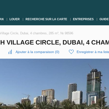
AN
LOUER
RECHERCHE SUR LA CARTE
ENTREPRISES
GUIDE
 Village Circle, Dubai, 4 chambres, 285 m², № 98596
H VILLAGE CIRCLE, DUBAI, 4 CHAM
Ajouter à la comparaison
(
0
)
Enregistrer à ma list