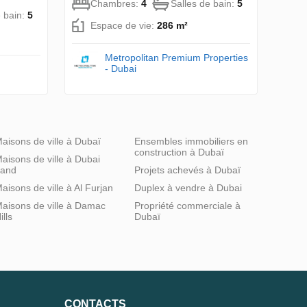
Chambres:
4
Salles de bain:
5
e bain:
5
Espace de vie:
286 m²
Metropolitan Premium Properties
- Dubai
aisons de ville à Dubaï
Ensembles immobiliers en
construction à Dubaï
aisons de ville à Dubai
and
Projets achevés à Dubaï
aisons de ville à Al Furjan
Duplex à vendre à Dubai
aisons de ville à Damac
Propriété commerciale à
ills
Dubaï
CONTACTS