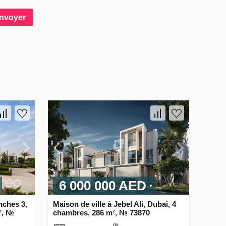
nvoyer
6 000 000 AED
nches 3,
Maison de ville à Jebel Ali, Dubai, 4
², №
chambres, 286 m², № 73870