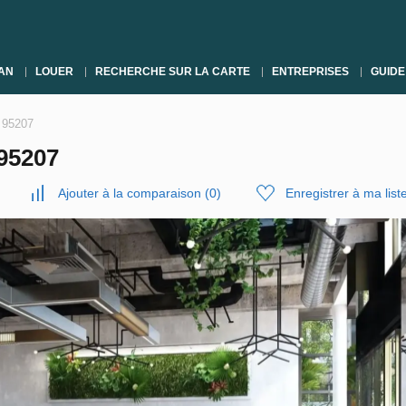
AN
LOUER
RECHERCHE SUR LA CARTE
ENTREPRISES
GUIDE
 95207
95207
Ajouter à la comparaison
(
0
)
Enregistrer à ma list