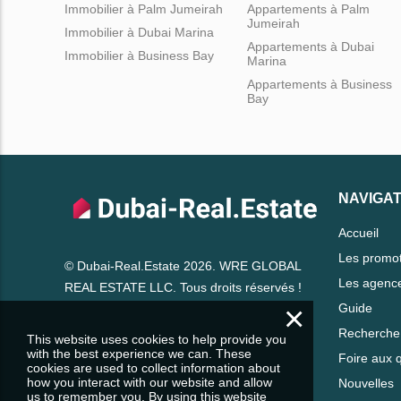
Immobilier à Palm Jumeirah
Appartements à Palm
Jumeirah
Immobilier à Dubai Marina
Appartements à Dubai
Immobilier à Business Bay
Marina
Appartements à Business
Bay
NAVIGAT
Accueil
Les promo
© Dubai-Real.Estate 2026. WRE GLOBAL
Les agenc
REAL ESTATE LLC. Tous droits réservés !
×
Guide
Recherche 
This website uses cookies to help provide you
with the best experience we can. These
Foire aux 
cookies are used to collect information about
how you interact with our website and allow
Nouvelles
us to remember you. By using this website