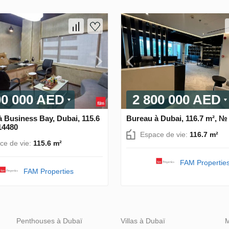
00 000 AED
2 800 000 AED
 Business Bay, Dubai, 115.6
Bureau à Dubai, 116.7 m², №
14480
Espace de vie:
116.7 m²
ce de vie:
115.6 m²
FAM Propertie
FAM Properties
Penthouses à Dubaï
Villas à Dubaï
M