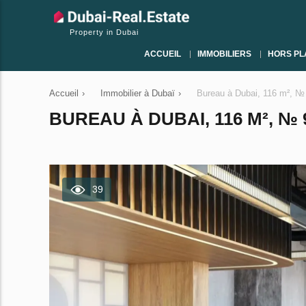
Property in Dubai
ACCUEIL
IMMOBILIERS
HORS PL
Accueil
›
Immobilier à Dubaï
›
Bureau à Dubai, 116 m², №
BUREAU À DUBAI, 116 M², № 
39