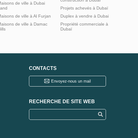
aisons de ville à Dubai
and
Projets achevés à Dubaï
aisons de ville à Al Furjan
Duplex à vendre à Dubai
aisons de ville à Damac
Propriété commerciale à
ills
Dubaï
CONTACTS
Envoyez-nous un mail
RECHERCHE DE SITE WEB