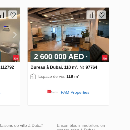
2 600 000 AED
 112792
Bureau à Dubai, 118 m², № 97764
Espace de vie:
118 m²
s
FAM Properties
aisons de ville à Dubaï
Ensembles immobiliers en
construction à Dubaï