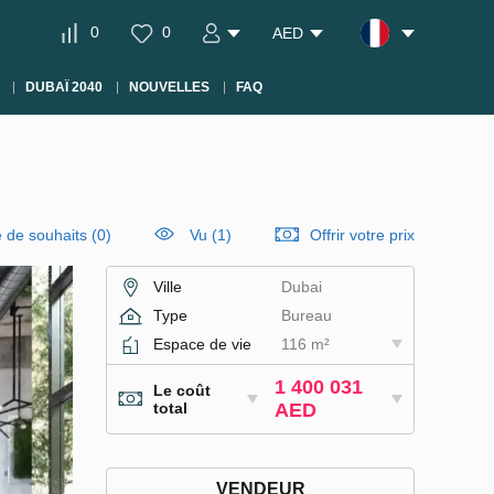
0
0
AED
DUBAÏ 2040
NOUVELLES
FAQ
e de souhaits
(
0
)
Vu (1)
Offrir votre prix
Ville
Dubai
Type
Bureau
Espace de vie
116 m²
1 400 031
Le coût
total
AED
VENDEUR