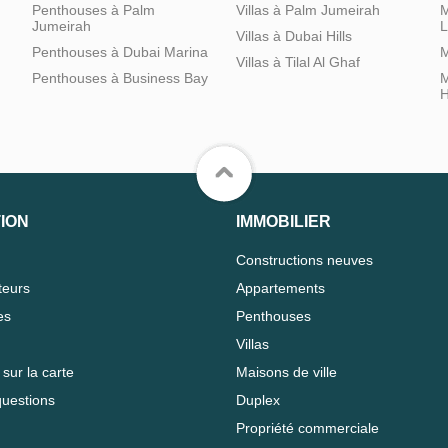
Penthouses à Palm
Villas à Palm Jumeirah
M
Jumeirah
L
Villas à Dubai Hills
Penthouses à Dubai Marina
M
Villas à Tilal Al Ghaf
Penthouses à Business Bay
M
H
ION
IMMOBILIER
Constructions neuves
teurs
Appartements
es
Penthouses
Villas
sur la carte
Maisons de ville
questions
Duplex
Propriété commerciale