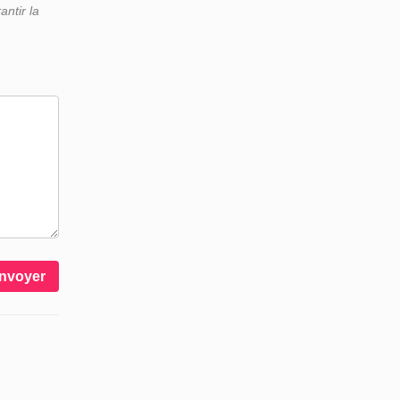
ntir la
nvoyer