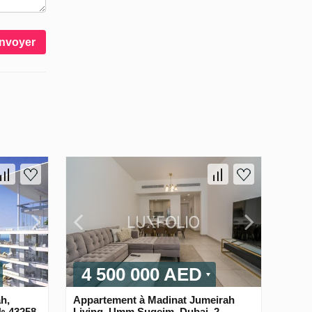
nvoyer
4 500 000 AED
h,
Appartement à Madinat Jumeirah
№ 43258
Living, Umm Suqeim, Dubai, 2