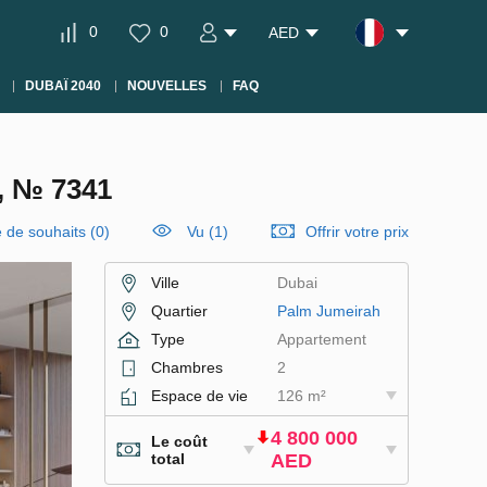
0
0
AED
DUBAÏ 2040
NOUVELLES
FAQ
 № 7341
e de souhaits
(
0
)
Vu (1)
Offrir votre prix
Ville
Dubai
Quartier
Palm Jumeirah
Type
Appartement
Chambres
2
Espace de vie
126 m²
4 800 000
Le coût
total
AED