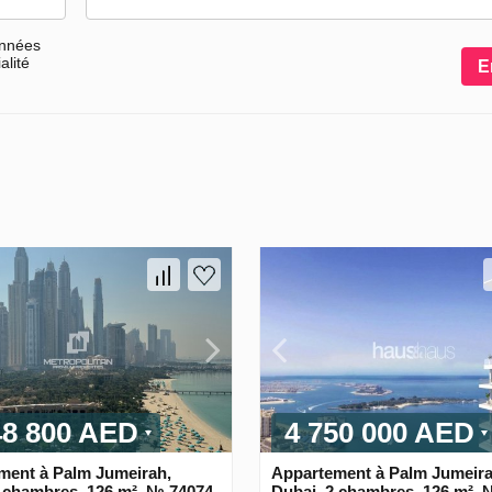
onnées
alité
E
48 800 AED
4 750 000 AED
ment à Palm Jumeirah,
Appartement à Palm Jumeira
2 chambres, 126 m², № 74074
Dubai, 2 chambres, 126 m², 