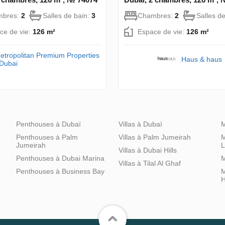
mbres:
2
Salles de bain:
3
Chambres:
2
Salles d
ce de vie:
126 m²
Espace de vie:
126 m²
etropolitan Premium Properties
Haus & haus
 Dubai
Penthouses à Dubaï
Villas à Dubaï
M
Penthouses à Palm
Villas à Palm Jumeirah
M
Jumeirah
L
Villas à Dubai Hills
Penthouses à Dubai Marina
M
Villas à Tilal Al Ghaf
Penthouses à Business Bay
M
H