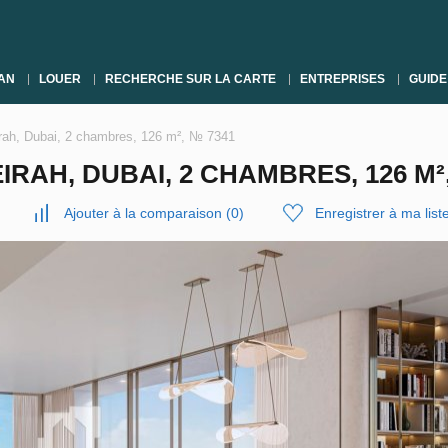
AN
LOUER
RECHERCHE SUR LA CARTE
ENTREPRISES
GUIDE
ah, Dubai, 2 chambres, 126 m², № 7341
AH, DUBAI, 2 CHAMBRES, 126 M²,
Ajouter à la comparaison
(
0
)
Enregistrer à ma list