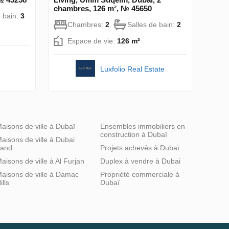
chambres, 126 m², № 45650
e bain:
3
Chambres:
2
Salles de bain:
2
Espace de vie:
126 m²
Luxfolio Real Estate
aisons de ville à Dubaï
Ensembles immobiliers en
construction à Dubaï
aisons de ville à Dubai
and
Projets achevés à Dubaï
aisons de ville à Al Furjan
Duplex à vendre à Dubai
aisons de ville à Damac
Propriété commerciale à
ills
Dubaï