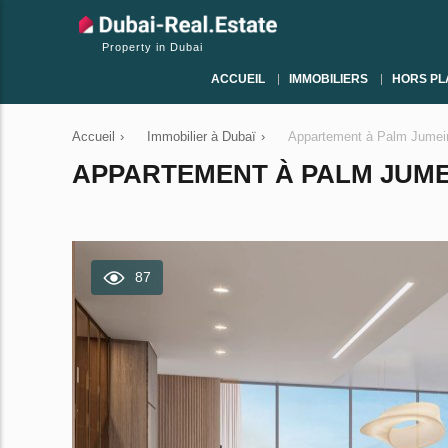
Property in Dubai
ACCUEIL
IMMOBILIERS
HORS PL
Accueil
›
Immobilier à Dubaï
›
Appartement à Palm Jumeir
APPARTEMENT À PALM JUMEIR
87