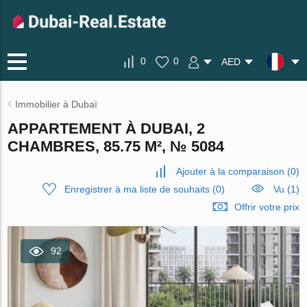
0
0
AED
Immobilier à Dubaï
APPARTEMENT À DUBAI, 2
CHAMBRES, 85.75 M², № 5084
Ajouter à la comparaison
(
0
)
Enregistrer à ma liste de souhaits
(
0
)
Vu (1)
Offrir votre prix
92