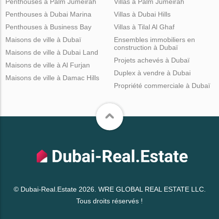
Penthouses à Palm Jumeirah
Villas à Palm Jumeirah
Penthouses à Dubai Marina
Villas à Dubai Hills
Penthouses à Business Bay
Villas à Tilal Al Ghaf
Maisons de ville à Dubaï
Ensembles immobiliers en
construction à Dubaï
Maisons de ville à Dubai Land
Projets achevés à Dubaï
Maisons de ville à Al Furjan
Duplex à vendre à Dubai
Maisons de ville à Damac Hills
Propriété commerciale à Dubaï
© Dubai-Real.Estate 2026. WRE GLOBAL REAL ESTATE LLC.
Tous droits réservés !