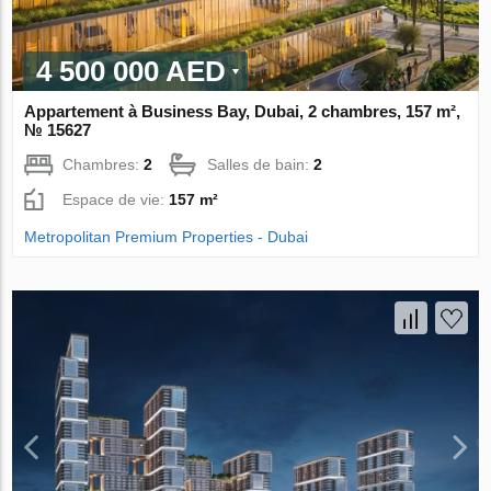
4 500 000 AED
Appartement à Business Bay, Dubai, 2 chambres, 157 m²,
№ 15627
Chambres:
2
Salles de bain:
2
Espace de vie:
157 m²
Metropolitan Premium Properties - Dubai