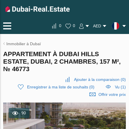
0
0
AED
Immobilier à Dubaï
APPARTEMENT À DUBAI HILLS
ESTATE, DUBAI, 2 CHAMBRES, 157 M²,
№ 46773
Ajouter à la comparaison
(
0
)
Enregistrer à ma liste de souhaits
(
0
)
Vu (1)
Offrir votre prix
90