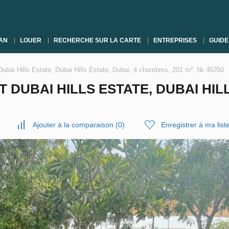
AN
LOUER
RECHERCHE SUR LA CARTE
ENTREPRISES
GUIDE
Dubai Hills Estate, Dubai Hills Estate, Dubai, 4 chambres, 201 m², № 46250
 DUBAI HILLS ESTATE, DUBAI HILL
Ajouter à la comparaison
(
0
)
Enregistrer à ma list