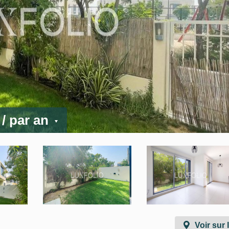
D
/ par an
Voir sur 