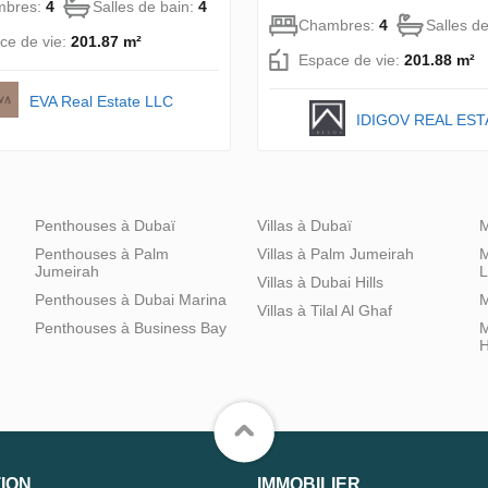
mbres:
4
Salles de bain:
4
Chambres:
4
Salles d
ce de vie:
201.87 m²
Espace de vie:
201.88 m²
EVA Real Estate LLC
IDIGOV REAL EST
Penthouses à Dubaï
Villas à Dubaï
M
Penthouses à Palm
Villas à Palm Jumeirah
M
Jumeirah
L
Villas à Dubai Hills
Penthouses à Dubai Marina
M
Villas à Tilal Al Ghaf
Penthouses à Business Bay
M
H
ION
IMMOBILIER