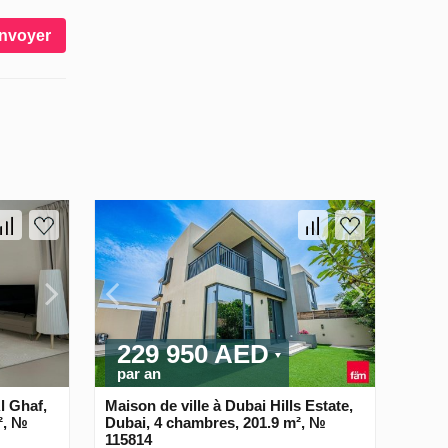
nvoyer
229 950 AED
par an
Al Ghaf,
Maison de ville à Dubai Hills Estate,
², №
Dubai, 4 chambres, 201.9 m², №
115814