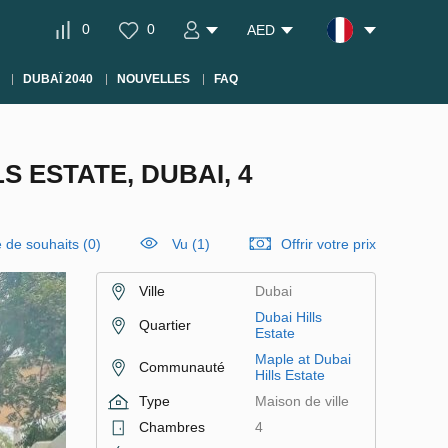
0
0
AED
DUBAÏ 2040
NOUVELLES
FAQ
S ESTATE, DUBAI, 4
e de souhaits
(
0
)
Vu (1)
Offrir votre prix
Ville
Dubai
Dubai Hills
Quartier
Estate
Maple at Dubai
Communauté
Hills Estate
Type
Maison de ville
Chambres
4