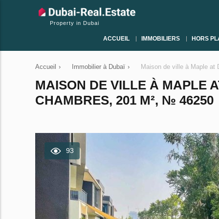
Property in Dubai
ACCUEIL
IMMOBILIERS
HORS PL
Accueil
›
Immobilier à Dubaï
›
Maison de ville à Maple at 
MAISON DE VILLE À MAPLE AT
CHAMBRES, 201 M², № 46250
93