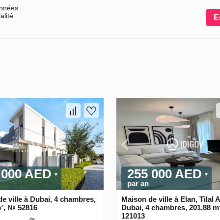
onnées
alité
E
 000 AED
255 000 AED
par an
e ville à Dubai, 4 chambres,
Maison de ville à Elan, Tilal 
m², № 52816
Dubai, 4 chambres, 201.88 m
121013