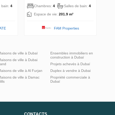
e bain:
4
Chambres:
4
Salles de bain:
4
Espace de vie:
201.9 m²
ATE
FAM Properties
aisons de ville à Dubaï
Ensembles immobiliers en
construction à Dubaï
aisons de ville à Dubai
and
Projets achevés à Dubaï
aisons de ville à Al Furjan
Duplex à vendre à Dubai
aisons de ville à Damac
Propriété commerciale à
ills
Dubaï
CONTACTS