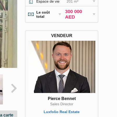
Espace de vie
201 m²
300 000
Le coût
total
AED
VENDEUR
Pierce Bennet
Sales Director
Luxfolio Real Estate
la carte