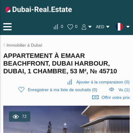
0
0
AED
Immobilier à Dubaï
APPARTEMENT À EMAAR
BEACHFRONT, DUBAI HARBOUR,
DUBAI, 1 CHAMBRE, 53 M², № 45710
Ajouter à la comparaison
(
0
)
Enregistrer à ma liste de souhaits
(
0
)
Vu (1)
Offrir votre prix
72