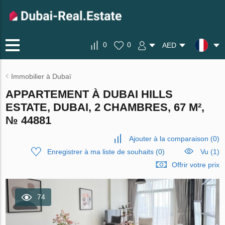
0
0
AED
Immobilier à Dubaï
APPARTEMENT À DUBAI HILLS
ESTATE, DUBAI, 2 CHAMBRES, 67 M²,
№ 44881
Ajouter à la comparaison
(
0
)
Enregistrer à ma liste de souhaits
(
0
)
Vu (1)
Offrir votre prix
74