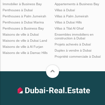
Immobilier à Business Bay
Appartements à Business Bay
Penthouses à Dubaï
Villas à Dubaï
Penthouses à Palm Jumeirah
Villas à Palm Jumeirah
Penthouses à Dubai Marina
Villas à Dubai Hills
Penthouses à Business Bay
Villas à Tilal Al Ghaf
Maisons de ville à Dubaï
Ensembles immobiliers en
construction à Dubaï
Maisons de ville à Dubai Land
Projets achevés à Dubaï
Maisons de ville à Al Furjan
Duplex à vendre à Dubai
Maisons de ville à Damac Hills
Propriété commerciale à Dubaï