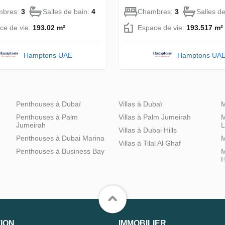
mbres:
3
Salles de bain:
4
Chambres:
3
Salles d
ce de vie:
193.02 m²
Espace de vie:
193.517 m²
Hamptons UAE
Hamptons UA
Penthouses à Dubaï
Villas à Dubaï
M
Penthouses à Palm
Villas à Palm Jumeirah
M
Jumeirah
L
Villas à Dubai Hills
Penthouses à Dubai Marina
M
Villas à Tilal Al Ghaf
Penthouses à Business Bay
M
H
ION
IMMOBILIER