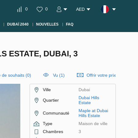
0
0
AED
DUBAÏ 2040
NOUVELLES
FAQ
S ESTATE, DUBAI, 3
e de souhaits
(
0
)
Vu (1)
Offrir votre prix
Ville
Dubai
Dubai Hills
Quartier
Estate
Maple at Dubai
Communauté
Hills Estate
Type
Maison de ville
Chambres
3