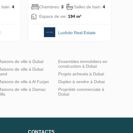
e bain:
4
Chambres:
3
Salles de bain:
4
Espace de vie:
194 m²
E
Luxfolio Real Estate
aisons de ville à Dubaï
Ensembles immobiliers en
construction à Dubaï
aisons de ville à Dubai
and
Projets achevés à Dubaï
aisons de ville à Al Furjan
Duplex à vendre à Dubai
aisons de ville à Damac
Propriété commerciale à
ills
Dubaï
CONTACTS