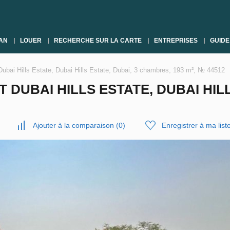
AN
LOUER
RECHERCHE SUR LA CARTE
ENTREPRISES
GUIDE
Dubai Hills Estate, Dubai Hills Estate, Dubai, 3 chambres, 193 m², № 44512
 DUBAI HILLS ESTATE, DUBAI HILL
Ajouter à la comparaison
(
0
)
Enregistrer à ma list