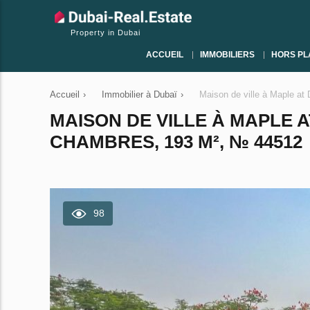
Property in Dubai
ACCUEIL
IMMOBILIERS
HORS PL
Accueil
›
Immobilier à Dubaï
›
Maison de ville à Maple at 
MAISON DE VILLE À MAPLE AT
CHAMBRES, 193 M², № 44512
98