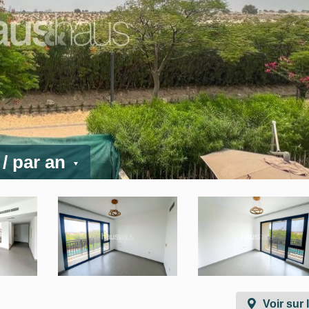
D
/ par an
Voir sur 