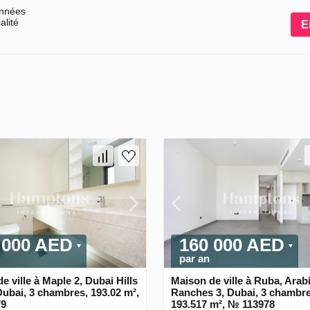
onnées
alité
E
 000 AED
160 000 AED
par an
e ville à Maple 2, Dubai Hills
Maison de ville à Ruba, Arab
Dubai, 3 chambres, 193.02 m²,
Ranches 3, Dubai, 3 chambre
79
193.517 m², № 113978