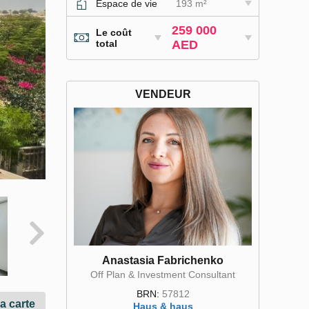
Espace de vie
193 m²
259 000
Le coût
total
AED
VENDEUR
Anastasia Fabrichenko
Off Plan & Investment Consultant
BRN:
57812
la carte
Haus & haus