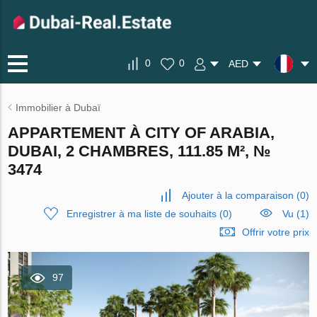
0
0
AED
Immobilier à Dubaï
APPARTEMENT À CITY OF ARABIA,
DUBAI, 2 CHAMBRES, 111.85 M², №
3474
Ajouter à la comparaison
(
0
)
Enregistrer à ma liste de souhaits
(
0
)
Vu (1)
Offrir votre prix
97