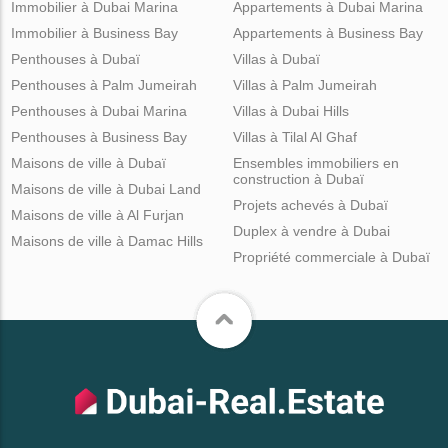
Immobilier à Dubai Marina
Appartements à Dubai Marina
Immobilier à Business Bay
Appartements à Business Bay
Penthouses à Dubaï
Villas à Dubaï
Penthouses à Palm Jumeirah
Villas à Palm Jumeirah
Penthouses à Dubai Marina
Villas à Dubai Hills
Penthouses à Business Bay
Villas à Tilal Al Ghaf
Maisons de ville à Dubaï
Ensembles immobiliers en
construction à Dubaï
Maisons de ville à Dubai Land
Projets achevés à Dubaï
Maisons de ville à Al Furjan
Duplex à vendre à Dubai
Maisons de ville à Damac Hills
Propriété commerciale à Dubaï