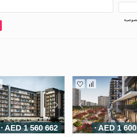
خصوصية
1 560 662 AED
1 600 0