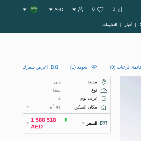
0
0
AED
أخبار
التعليمات
ئمة الرغبات
(
0
)
شوهد (1)
اعرض سعرك
مدينة
دبي
نوع
شقة
غرف نوم
2
2
مكان السكن
91 m
1 588 518
السعر
AED