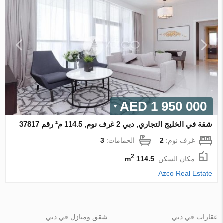
1 950 000 AED
شقة في الخليج التجاري, دبي 2 غرف نوم, 114.5 م² رقم 37817
غرف نوم:
2
الحمامات:
3
2
مكان السكن:
114.5 m
Azco Real Estate
عقارات في دبي
شقق ومنازل في دبي