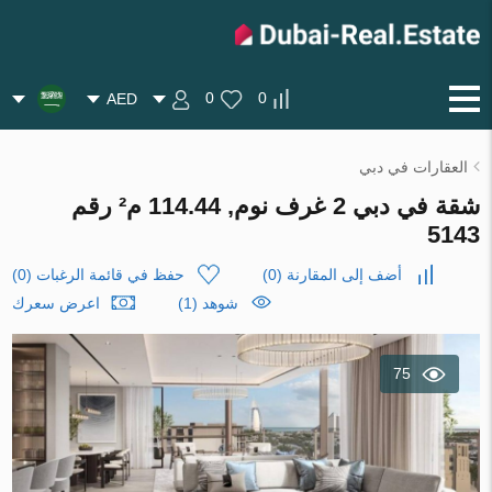
0
0
AED
العقارات في دبي
شقة في دبي 2 غرف نوم, 114.44 م² رقم
5143
أضف إلى المقارنة
(
0
)
حفظ في قائمة الرغبات
(
0
)
شوهد (1)
اعرض سعرك
75