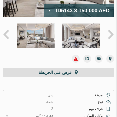
ID5143
3 150 000 AED
عرض على الخريطة
مدينة
دبي
نوع
شقة
غرف نوم
2
2
مكان السكن
114.44 m