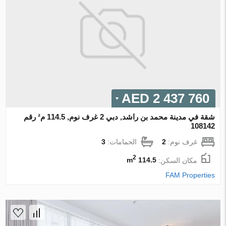
2 437 760 AED
شقة في مدينة محمد بن راشد, دبي 2 غرف نوم, 114.5 م² رقم
108142
غرف نوم:
2
الحمامات:
3
2
مكان السكن:
114.5 m
FAM Properties