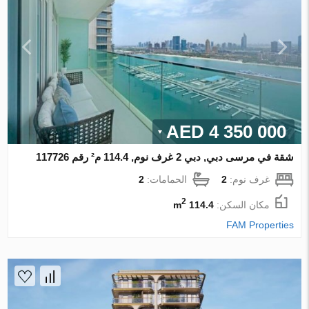
4 350 000 AED
شقة في مرسى دبي, دبي 2 غرف نوم, 114.4 م² رقم 117726
غرف نوم:
2
الحمامات:
2
2
مكان السكن:
114.4 m
FAM Properties