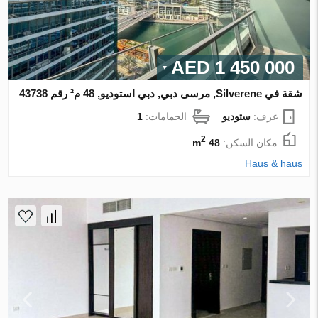
1 450 000 AED
شقة في Silverene, مرسى دبي, دبي استوديو, 48 م² رقم 43738
غرف:
ستوديو
الحمامات:
1
2
مكان السكن:
48 m
Haus & haus