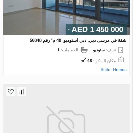
1 450 000 AED
شقة في مرسى دبي, دبي استوديو, 48 م² رقم 56848
غرف:
ستوديو
الحمامات:
1
2
مكان السكن:
48 m
Better Homes