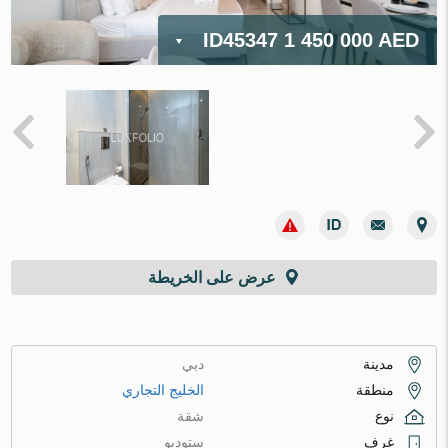
ID45347
1 450 000 AED
عرض على الخريطة
مدينة
دبي
منطقة
الخليج التجاري
نوع
شقة
غرف
ستوديو