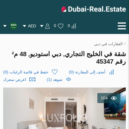
0
0
AED
العقارات في دبي
شقة في الخليج التجاري, دبي استوديو, 48 م²
رقم 45347
أضف إلى المقارنة
(
0
)
حفظ في قائمة الرغبات
(
0
)
شوهد (1)
اعرض سعرك
104