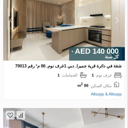
140 000 AED
كل سنة
شقة في دائرة قرية جميرا, دبي 1غرف نوم, 86 م² رقم 79013
غرف نوم:
1
الحمامات:
1
2
مكان السكن:
86 m
Allsopp & Allsopp