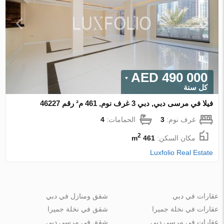
490 000 AED
كل سنة
فيلا في مرسى دبي, دبي 3 غرف نوم, 461 م² رقم 46227
غرف نوم:
3
الحمامات:
4
2
مكان السكن:
461 m
Luxfolio Real Estate
عقارات في دبي
شقق ومنازل في دبي
عقارات في نخلة جميرا
شقق في نخلة جميرا
عقارات في مرسى دبي
شقق في مرسى دبي