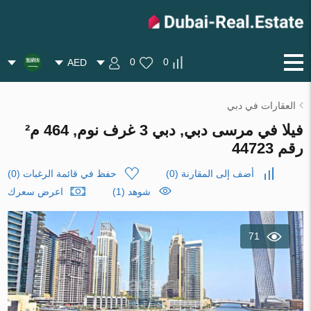
0
0
AED
العقارات في دبي
فيلا في مرسى دبي, دبي 3 غرف نوم, 464 م²
رقم 44723
أضف إلى المقارنة
(
0
)
حفظ في قائمة الرغبات
(
0
)
شوهد (1)
اعرض سعرك
71