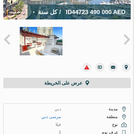
490 000 AED
ID44723
/ كل سنة
عرض على الخريطة
مدينة
دبي
منطقة
مرسى دبي
نوع
فيلا
غرف نوم
3