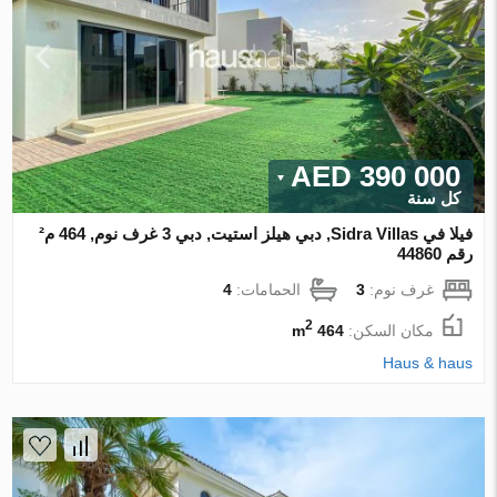
390 000 AED
كل سنة
فيلا في Sidra Villas, دبي هيلز استيت, دبي 3 غرف نوم, 464 م²
رقم 44860
غرف نوم:
3
الحمامات:
4
2
مكان السكن:
464 m
Haus & haus