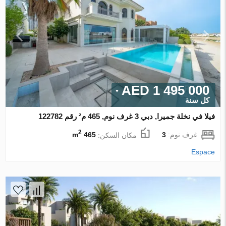
1 495 000 AED
كل سنة
فيلا في نخلة جميرا, دبي 3 غرف نوم, 465 م² رقم 122782
2
غرف نوم:
3
مكان السكن:
465 m
Espace