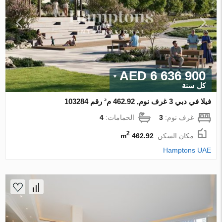
6 636 900 AED
كل سنة
فيلا في دبي 3 غرف نوم, 462.92 م² رقم 103284
غرف نوم:
3
الحمامات:
4
2
مكان السكن:
462.92 m
Hamptons UAE