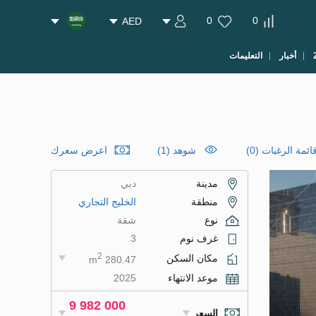
0
0
AED
أخبار
التعليمات
ئمة الرغبات
(
0
)
شوهد (1)
اعرض سعرك
مدينة
دبي
منطقة
الخليج التجاري
نوع
شقة
غرف نوم
3
2
مكان السكن
280.47 m
موعد الانتهاء
2025
9 982 000
السعر