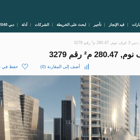
ارات
قيد الإنجاز
تأجير
ابحث على الخريطة
الشركات
أدلة
دبي 2040
² رقم 3279
أضف إلى المقارنة
(
0
)
حفظ في قا