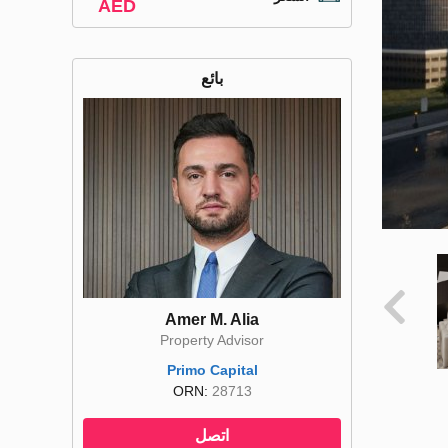
AED
بائع
Amer M. Alia
Property Advisor
Primo Capital
ORN:
28713
اتصل