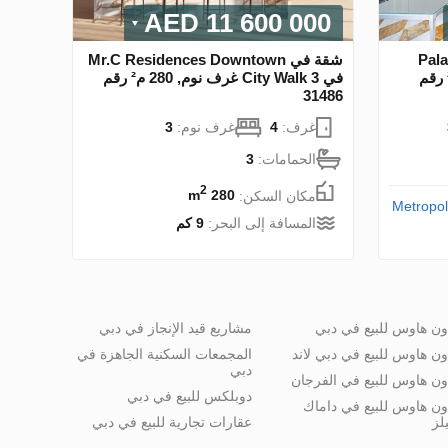
11 600 000 AED
Palaz
شقة في Mr.C Residences Downtown
Village, دبي 3 غرف نوم, 280 م² رقم
في City Walk 3 غرف نوم, 280 م² رقم
31486
غرف:
4
غرف نوم:
3
الحمامات:
3
2
مكان السكن:
280 m
Metropol
المسافة إلى البحر:
9 كم
ون هاوس للبيع في دبي
مشاريع قيد الإنجاز في دبي
ون هاوس للبيع في دبي لاند
المجمعات السكنية الجاهزة في
دبي
ون هاوس للبيع في الفرجان
دوبلكس للبيع في دبي
ون هاوس للبيع في داماك
لز
عقارات تجارية للبيع في دبي