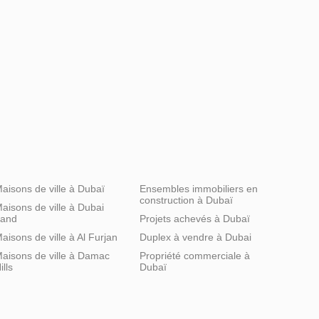
aisons de ville à Dubaï
Ensembles immobiliers en
construction à Dubaï
aisons de ville à Dubai
and
Projets achevés à Dubaï
aisons de ville à Al Furjan
Duplex à vendre à Dubai
aisons de ville à Damac
Propriété commerciale à
ills
Dubaï