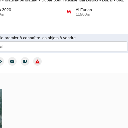
si - Madinat Al Mataar - Dubai South Residential District - Dubai - UAE
o 2020
Al Furjan
0m
11500m
le premier à connaître les objets à vendre
 donne mon consentement au traitement de mes données personnelles c