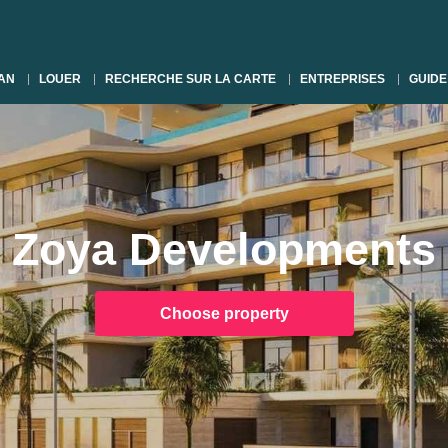
AN
LOUER
RECHERCHE SUR LA CARTE
ENTREPRISES
GUIDE
Zoya Developments
Choose property