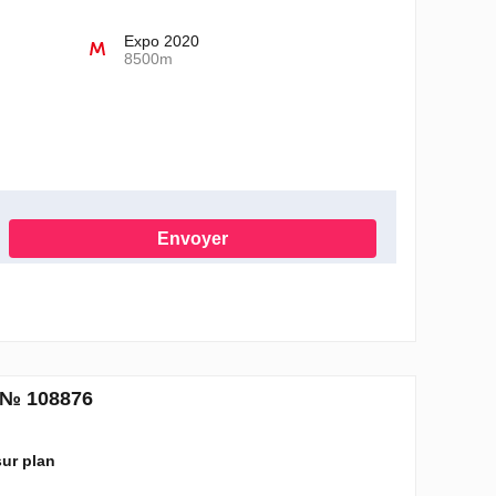
Expo 2020
8500m
Envoyer
onformément à la Politique de confidentialité
, № 108876
 sur plan