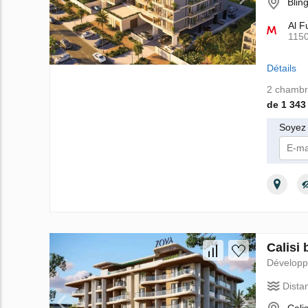
Blin
Al F
115
Détails
2 chambr
de 1 343
Soyez 
Je
Calisi
Dévelop
Dista