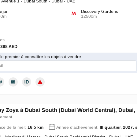
g Avenue 1 - Dubai South - Dubai - UAE
urjan
Discovery Gardens
00m
12500m
es
 398 AED
le premier à connaître les objets à vendre
 donne mon consentement au traitement de mes données personnelles c
 by Zoya à Dubai South (Dubai World Central), Dubai
pement
nce de la mer:
16.5 km
Année d'achèvement:
III quartier, 2027,