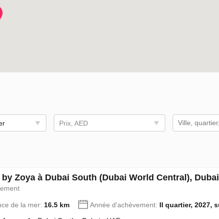
er
Prix, AED
 by Zoya à Dubai South (Dubai World Central), Duba
pement
nce de la mer:
16.5 km
Année d'achèvement:
II quartier, 2027, 