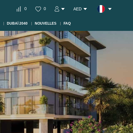
0
0
AED
DUBAÏ 2040
NOUVELLES
FAQ