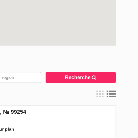
Recherche
i, № 99254
sur plan