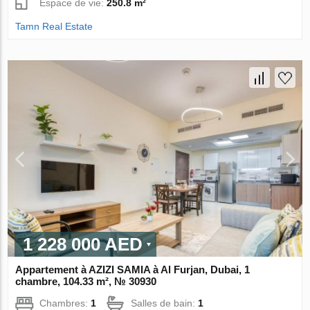
Espace de vie:
250.8 m²
Tamn Real Estate
1 228 000 AED
Appartement à AZIZI SAMIA à Al Furjan, Dubai, 1
chambre, 104.33 m², № 30930
Chambres:
1
Salles de bain:
1