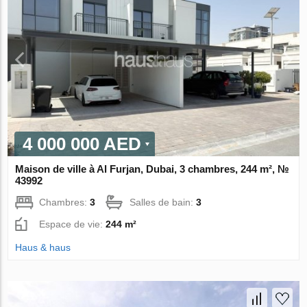
4 000 000 AED
Maison de ville à Al Furjan, Dubai, 3 chambres, 244 m², №
43992
Chambres:
3
Salles de bain:
3
Espace de vie:
244 m²
Haus & haus