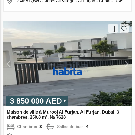
24MV+QWC - Jebel Ali Village - Al Furjan - Dubai - UAE
3 850 000 AED
Maison de ville à Murooj Al Furjan, Al Furjan, Dubai, 3
chambres, 250.8 m², № 7628
Chambres:
3
Salles de bain:
4