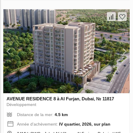
AVENUE RESIDENCE 8 à Al Furjan, Dubai, № 11817
Développement
Distance de la mer:
4.5 km
Année d'achèvement:
IV quartier, 2026, sur plan