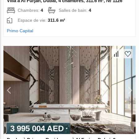
Villa à Al Furjan, Dubai, 4 chambres, 311.6 m², № 1126
Chambres:
4
Salles de bain:
4
Espace de vie:
311.6 m²
Primo Capital
3 995 004 AED