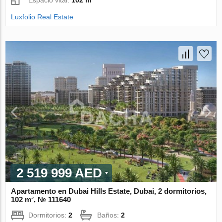
Espacio vital:
102 m²
Luxfolio Real Estate
2 519 999 AED
Apartamento en Dubai Hills Estate, Dubai, 2 dormitorios,
102 m², № 111640
Dormitorios:
2
Baños:
2