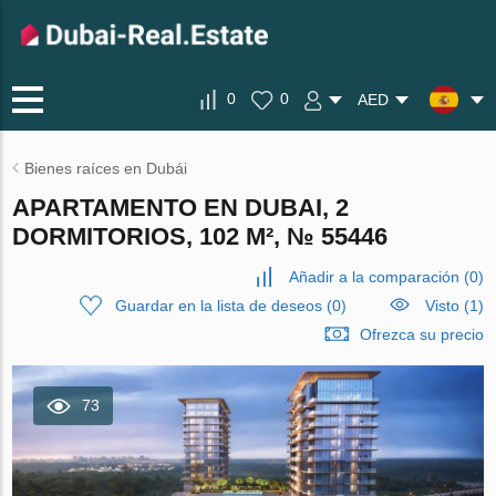
0
0
AED
Bienes raíces en Dubái
APARTAMENTO EN DUBAI, 2
DORMITORIOS, 102 M², № 55446
Añadir a la comparación
(
0
)
Guardar en la lista de deseos
(
0
)
Visto (1)
Ofrezca su precio
73