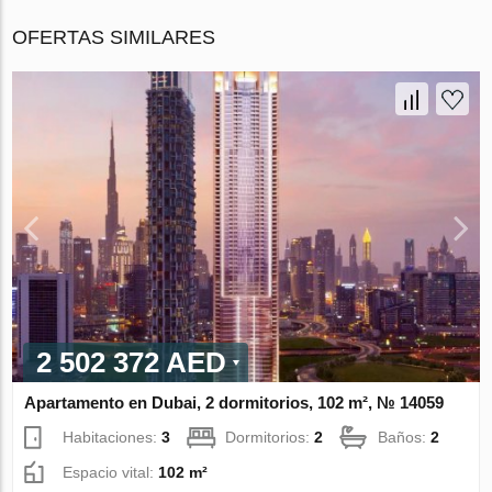
OFERTAS SIMILARES
2 502 372 AED
Apartamento en Dubai, 2 dormitorios, 102 m², № 14059
Habitaciones:
3
Dormitorios:
2
Baños:
2
Espacio vital:
102 m²