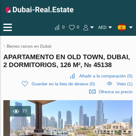
0
0
AED
Bienes raíces en Dubái
APARTAMENTO EN OLD TOWN, DUBAI,
2 DORMITORIOS, 126 M², № 45138
Añadir a la comparación
(
0
)
Guardar en la lista de deseos
(
0
)
Visto (1)
Ofrezca su precio
77