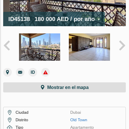
ID45138
180 000 AED
/ por año
Mostrar en el mapa
Ciudad
Dubai
Distrito
Old Town
Tipo
Apartamento