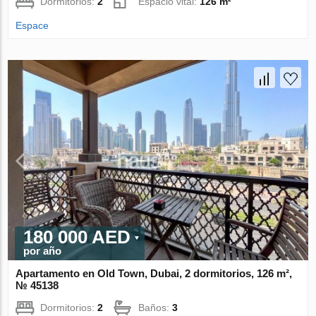
Dormitorios:
2
Espacio vital:
126 m²
Espace
180 000 AED
por año
Apartamento en Old Town, Dubai, 2 dormitorios, 126 m²,
№ 45138
Dormitorios:
2
Baños:
3