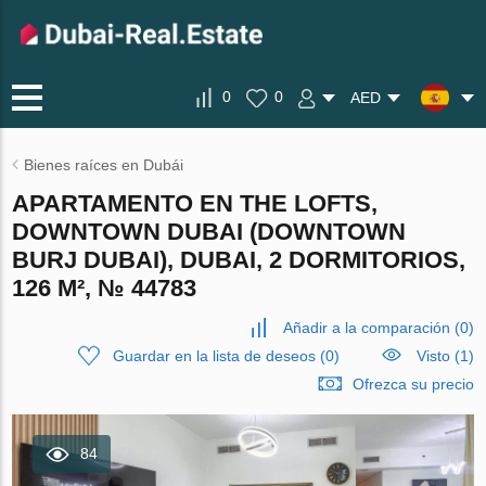
0
0
AED
Bienes raíces en Dubái
APARTAMENTO EN THE LOFTS,
DOWNTOWN DUBAI (DOWNTOWN
BURJ DUBAI), DUBAI, 2 DORMITORIOS,
126 M², № 44783
Añadir a la comparación
(
0
)
Guardar en la lista de deseos
(
0
)
Visto (1)
Ofrezca su precio
84