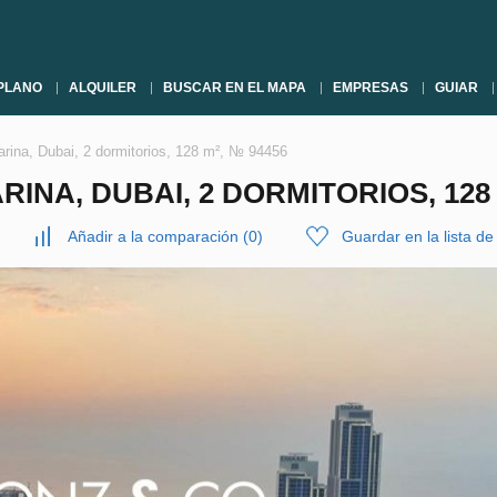
PLANO
ALQUILER
BUSCAR EN EL MAPA
EMPRESAS
GUIAR
rina, Dubai, 2 dormitorios, 128 m², № 94456
NA, DUBAI, 2 DORMITORIOS, 128 
Añadir a la comparación
(
0
)
Guardar en la lista d