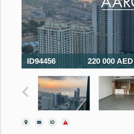
ID94456
220 000 AE