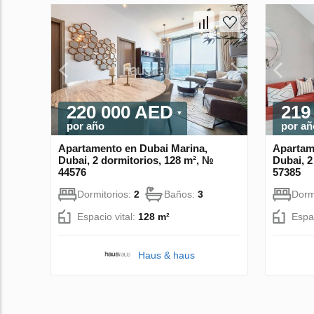
220 000 AED
219
por año
por añ
Apartamento en Dubai Marina,
Apartam
Dubai, 2 dormitorios, 128 m², №
Dubai, 2
44576
57385
Dormitorios:
2
Baños:
3
Dorm
Espacio vital:
128 m²
Espac
Haus & haus