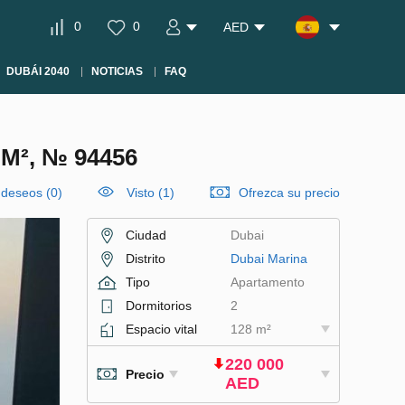
0
0
AED
DUBÁI 2040
NOTICIAS
FAQ
M², № 94456
e deseos
(
0
)
Visto (1)
Ofrezca su precio
Ciudad
Dubai
Distrito
Dubai Marina
Tipo
Apartamento
Dormitorios
2
Espacio vital
128 m²
220 000
Precio
AED