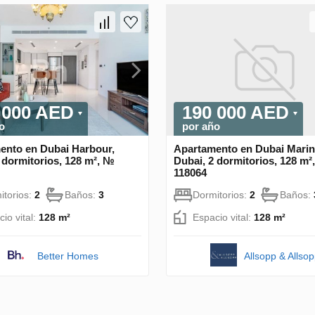
 000 AED
190 000 AED
o
por año
ento en Dubai Harbour,
Apartamento en Dubai Marin
 dormitorios, 128 m², №
Dubai, 2 dormitorios, 128 m²
118064
itorios:
2
Baños:
3
Dormitorios:
2
Baños:
io vital:
128 m²
Espacio vital:
128 m²
Better Homes
Allsopp & Allso