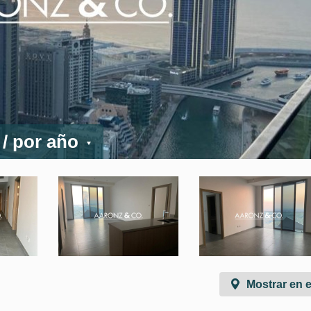
D
/ por año
Mostrar en 