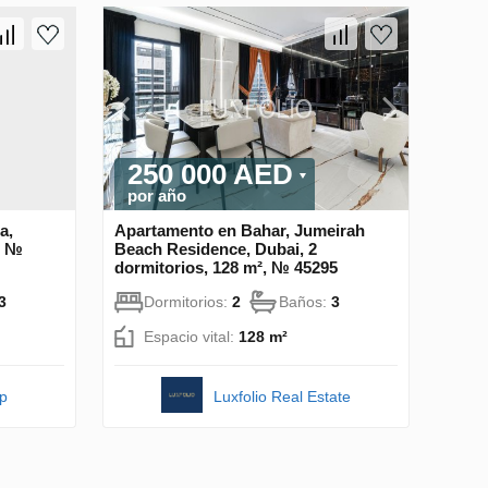
250 000 AED
por año
a,
Apartamento en Bahar, Jumeirah
, №
Beach Residence, Dubai, 2
dormitorios, 128 m², № 45295
3
Dormitorios:
2
Baños:
3
Espacio vital:
128 m²
pp
Luxfolio Real Estate