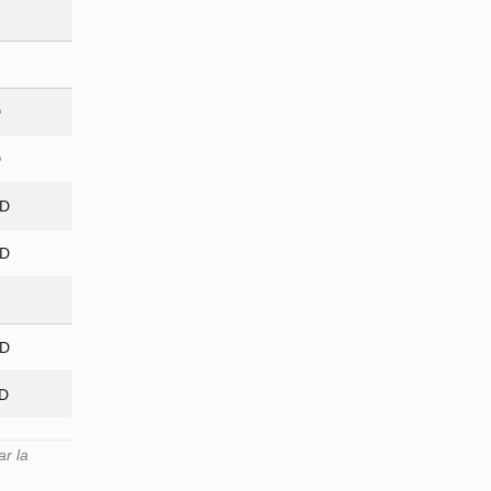
D
D
ED
ED
ED
ED
r la