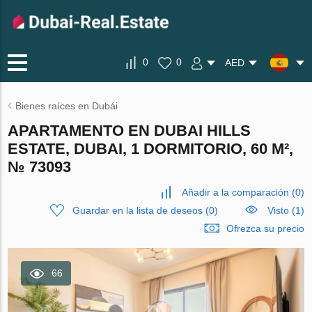
0
0
AED
Bienes raíces en Dubái
APARTAMENTO EN DUBAI HILLS
ESTATE, DUBAI, 1 DORMITORIO, 60 M²,
№ 73093
Añadir a la comparación
(
0
)
Guardar en la lista de deseos
(
0
)
Visto (1)
Ofrezca su precio
66