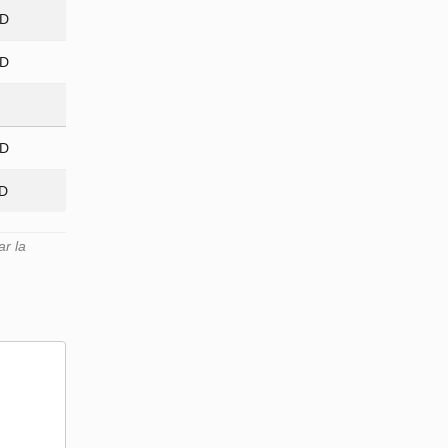
ED
ED
ED
ED
r la