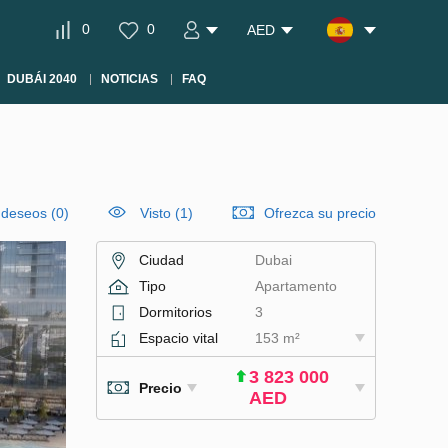
0
0
AED
DUBÁI 2040
NOTICIAS
FAQ
e deseos
(
0
)
Visto (1)
Ofrezca su precio
Ciudad
Dubai
Tipo
Apartamento
Dormitorios
3
Espacio vital
153 m²
3 823 000
Precio
AED