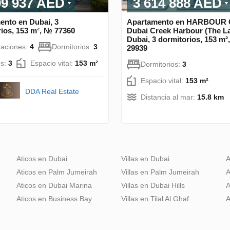
99 937 AED
3 614 888 AED
ento en Dubai, 3
Apartamento en HARBOUR 
ios, 153 m², № 77360
Dubai Creek Harbour (The L
Dubai, 3 dormitorios, 153 m²
taciones:
4
Dormitorios:
3
29939
s:
3
Espacio vital:
153 m²
Dormitorios:
3
Espacio vital:
153 m²
DDA Real Estate
Distancia al mar:
15.8 km
Aticos en Dubai
Villas en Dubai
A
Aticos en Palm Jumeirah
Villas en Palm Jumeirah
A
Aticos en Dubai Marina
Villas en Dubai Hills
A
Aticos en Business Bay
Villas en Tilal Al Ghaf
A