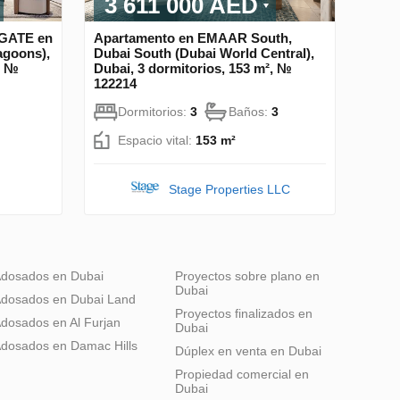
3 611 000 AED
GATE en
Apartamento en EMAAR South,
agoons),
Dubai South (Dubai World Central),
, №
Dubai, 3 dormitorios, 153 m², №
122214
Dormitorios:
3
Baños:
3
Espacio vital:
153 m²
Stage Properties LLC
dosados en Dubai
Proyectos sobre plano en
Dubai
dosados en Dubai Land
Proyectos finalizados en
dosados en Al Furjan
Dubai
dosados en Damac Hills
Dúplex en venta en Dubai
Propiedad comercial en
Dubai