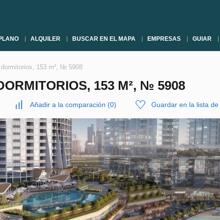
PLANO
ALQUILER
BUSCAR EN EL MAPA
EMPRESAS
GUIAR
 dormitorios, 153 m², № 5908
ORMITORIOS, 153 M², № 5908
Añadir a la comparación
(
0
)
Guardar en la lista d