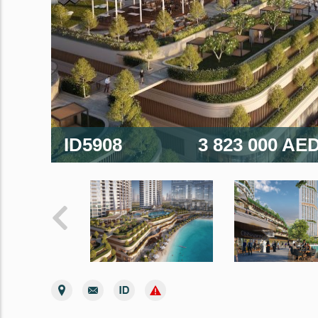
ID5908
3 823 000 AE