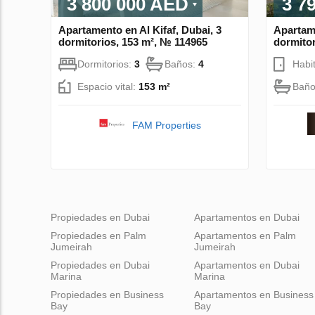
3 800 000 AED
3 7
Apartamento en Al Kifaf, Dubai, 3
Apartam
dormitorios, 153 m², № 114965
dormitor
Dormitorios:
3
Baños:
4
Habi
Espacio vital:
153 m²
Baño
FAM Properties
Propiedades en Dubai
Apartamentos en Dubai
Propiedades en Palm
Apartamentos en Palm
Jumeirah
Jumeirah
Propiedades en Dubai
Apartamentos en Dubai
Marina
Marina
Propiedades en Business
Apartamentos en Business
Bay
Bay