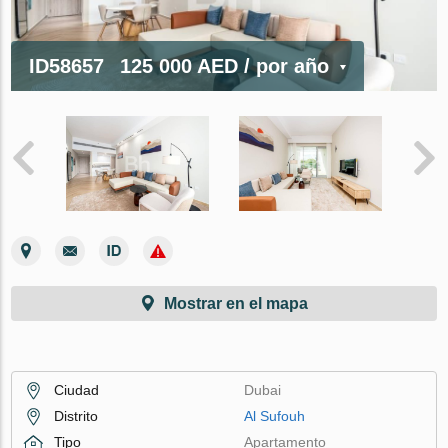
ID58657
125 000 AED
/ por año
Mostrar en el mapa
Ciudad
Dubai
Distrito
Al Sufouh
Tipo
Apartamento