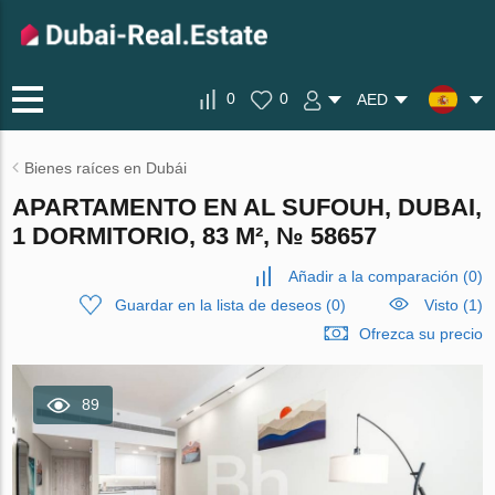
0
0
AED
Bienes raíces en Dubái
APARTAMENTO EN AL SUFOUH, DUBAI,
1 DORMITORIO, 83 M², № 58657
Añadir a la comparación
(
0
)
Guardar en la lista de deseos
(
0
)
Visto (1)
Ofrezca su precio
89